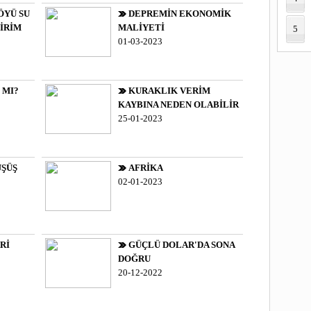
ÖYÜ SU
DEPREMİN EKONOMİK
İRİM
MALİYETİ
5
01-03-2023
 MI?
KURAKLIK VERİM
KAYBINA NEDEN OLABİLİR
25-01-2023
ÜŞÜŞ
AFRİKA
02-01-2023
Rİ
GÜÇLÜ DOLAR'DA SONA
DOĞRU
20-12-2022