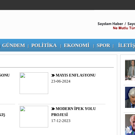
GÜNDEM
POLİTİKA
EKONOMİ
SPOR
İLETİ
|
|
|
|
|
SONU
MAYIS ENFLASYONU
23-06-2024
MODERN İPEK YOLU
KIŞ
PROJESİ
17-12-2023