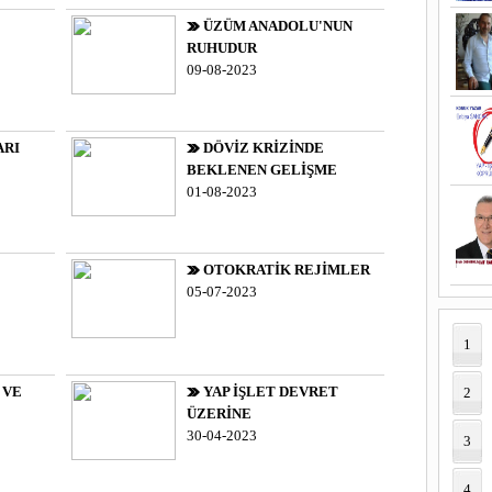
ÜZÜM ANADOLU'NUN
RUHUDUR
09-08-2023
ARI
DÖVİZ KRİZİNDE
BEKLENEN GELİŞME
01-08-2023
OTOKRATİK REJİMLER
05-07-2023
1
 VE
YAP İŞLET DEVRET
2
ÜZERİNE
30-04-2023
3
4