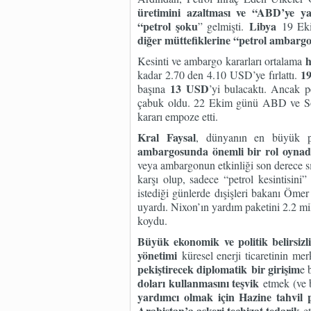
üretimini azaltması ve “ABD’ye y
“petrol şoku
Libya
” gelmişti.
19 Ek
diğer müttefiklerine “petrol ambarg
h
Kesinti ve ambargo kararları ortalama
19
kadar 2.70 den 4.10 USD’ye fırlattı.
13 USD
başına
’yi bulacaktı. Ancak pe
çabuk oldu. 22 Ekim günü ABD ve Sovyet
kararı empoze etti.
Kral Faysal
, dünyanın en büyük pet
ambargosunda önemli bir rol oynad
veya ambargonun etkinliği son derece sı
karşı olup, sadece “petrol kesintisin
istediği günlerde dışişleri bakanı Öm
uyardı. Nixon’ın yardım paketini 2.2 m
koydu.
Büyük ekonomik ve politik belirsizl
yönetimi
küresel enerji ticaretinin me
pekiştirecek diplomatik
bir girişim
e 
doları kullanmasını teşvik
etmek (ve 
yardımcı olmak için Hazine tahvil 
Arabistan’a askeri teçhizat tedarik
e