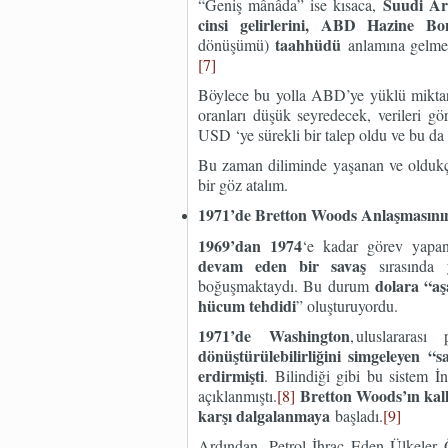
Suudi Ara
“Geniş mânâda” ise kısaca,
cinsi gelirlerini, ABD Hazine Bo
taahhüdü
dönüşümü)
anlamına gelmekt
[7]
Böylece bu yolla ABD’ye yüklü miktard
oranları düşük seyredecek, verileri 
USD ‘ye sürekli bir talep oldu ve bu d
Bu zaman diliminde yaşanan ve oldukça
bir göz atalım.
1971’de Bretton Woods Anlaşmasını
1969’dan 1974
‘e kadar görev yap
devam eden bir savaş
sırasında
dolara “aş
boğuşmaktaydı. Bu durum
hücum tehdidi
” oluşturuyordu.
1971’de Washington
, uluslarara
dönüştürülebilirliğini simgeleyen “
erdirmişti
. Bilindiği gibi bu sistem
Bretton Woods’ın kalk
açıklanmıştı.
[8]
karşı dalgalanmaya
başladı.
[9]
Ardından, Petrol İhraç Eden Ülkeler 