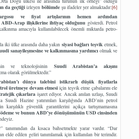
Orta Doğu ülkesi ile arasında türünün ilk örneği” olduğu
n da geçtiği
bölümde
izleyen
şu ifadeler yer almaktadır:
[6]
rgosu ve fiyat artışlarının hemen ardından
ABD-Arap ilişkilerine ihtiyaç olduğunu
gösterdi. Petrol
 kalkınma amacıyla kullanılabilecek önemli miktarda petro-
siyasi bağları teşvik
la iki ülke arasında daha yakın
etmek,
uudi sanayileşmesine ve kalkınmasına yardımcı
olmak ve
Suudi Arabistan’a akışını
inin ve teknolojisinin
zma olarak görülmektedir.”
bistan’ı dünya talebini istikrarlı düşük fiyatlarla
etrol üretmeye devam etmesi
için teşvik etme çabalarını ele
tratejik çıkarlara
işaret ediyor. Ancak anılan uzlaşı, Suudi
a Suudi Hazine yatırımları karşılığında ABD’nin petrol
 karşılıklı güvenlik garantilerini açıkça tartışmamasına
ödeme ve bunun ABD’ye dönüşümünün USD cinsinden
,
deyiz.
r” tanımından da kısaca bahsetmekte yarar vardır. “Dar
an elde edilen geliri tanımlamak için kullanılan bir terimdir.