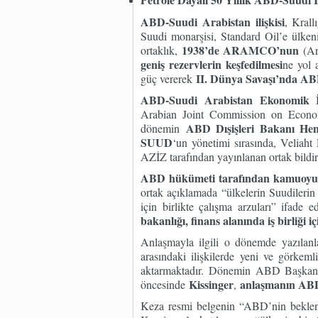
ABD-Suudi Arabistan ilişkisi
, Krall
Suudi monarşisi, Standard Oil’e ülken
1938’de ARAMCO’nun
ortaklık,
(Ar
geniş rezervlerin keşfedilmesi
ne yol a
II. Dünya Savaşı’nda ABD
güç vererek
ABD-Suudi Arabistan Ekonomik İ
Arabian Joint Commission on Econom
ABD Dışişleri Bakanı 
dönemin
SUUD
‘un yönetimi sırasında, Veliah
AZİZ tarafından yayınlanan ortak bildir
ABD hükümeti tarafından kamuoyu il
ortak açıklamada “ülkelerin Suudilerin 
için birlikte çalışma arzuları” ifade 
bakanlığı, finans alanında iş birliği 
Anlaşmayla ilgili o dönemde yazılan
arasındaki ilişkilerde yeni ve görkem
aktarmaktadır. Dönemin ABD Başkanı
Kissinger
anlaşmanın ABD
öncesinde
,
Keza resmi belgenin “ABD’nin beklen