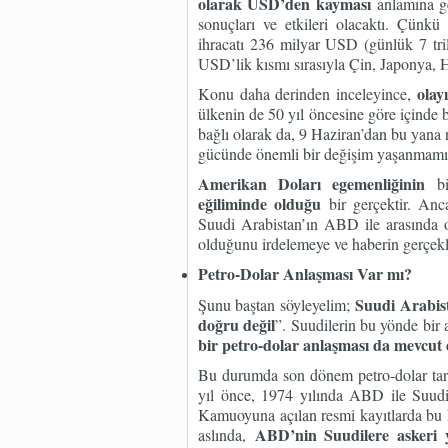
olarak USD’den kayması
anlamına g
sonuçları ve etkileri olacaktı. Çünk
ihracatı 236 milyar USD (günlük 7 tril
USD’lik kısmı sırasıyla Çin, Japonya,
olay
Konu daha derinden inceleyince,
ülkenin de 50 yıl öncesine göre içinde 
bağlı olarak da, 9 Haziran’dan bu yana
gücünde önemli bir değişim yaşanmamış
Amerikan Doları egemenliğinin
bir
eğiliminde olduğu
bir gerçektir. Anc
Suudi Arabistan’ın ABD ile arasında o
olduğunu irdelemeye ve haberin gerçekl
Petro-Dolar Anlaşması Var mı?
Suudi Arabist
Şunu baştan söyleyelim;
doğru değil
”. Suudilerin bu yönde bir 
bir petro-dolar anlaşması da mevcut 
Bu durumda son dönem petro-dolar tart
yıl önce, 1974 yılında ABD ile Suudi
Kamuoyuna açılan resmi kayıtlarda bu k
ABD’nin Suudilere askeri
aslında,