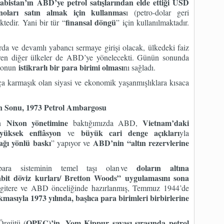
bistan’ın ABD’ye petrol satışlarından elde ettiği USD
noları satın almak için kullanmas
ı (petro-dolar geri
finansal döngü
edir. Yani bir tür “
” için kullanılmaktadır.
a ve devamlı yabancı sermaye girişi olacak, ülkedeki faiz
gören diğer ülkeler de ABD’ye yönelecekti. Günün sonunda
istikrarlı bir para birimi olması
a onun
nı sağladı.
 karmaşık olan siyasi ve ekonomik yaşanmışlıklara kısaca
n Sonu, 1973 Petrol Ambargosu
Nixon yönetimine
Vietnam’daki
an
baktığımızda ABD,
yüksek enflâsyon
büyük cari denge açıkları
ve
yla
ağı yönlü baskı
ABD’nin “altın rezervlerine
” yapıyor ve
doların altına
sı para sisteminin temel taşı olan ve
sabit döviz kurları/ Bretton Woods” uygulamasını sona
 İngitere ve ABD önceliğinde hazırlanmış, Temmuz 1944’de
masıyla 1973 yılında, başlıca para birimleri birbirlerine
OPEC)’in, Yom Kippur savaşı sırasında petrol
Örgütü (