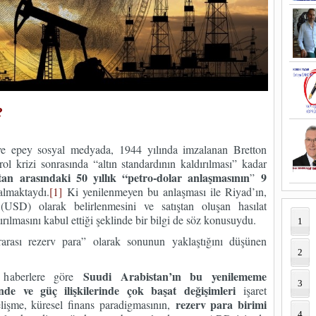
?
ve epey sosyal medyada, 1944 yılında imzalanan Bretton
l krizi sonrasında “altın standardının kaldırılması” kadar
n arasındaki 50 yıllık “petro-dolar anlaşmasının
9
”
lmaktaydı.
[1]
Ki yenilenmeyen bu anlaşması ile Riyad’ın,
 (USD) olarak belirlenmesini ve satıştan oluşan hasılat
rılmasını kabul ettiği şeklinde bir bilgi de söz konusuydu.
1
arası rezerv para” olarak sonunun yaklaştığını düşünen
2
Suudi Arabistan’ın bu yenilememe
 haberlere göre
3
nde ve güç ilişkilerinde çok başat değişimleri
işaret
rezerv para birimi
lişme, küresel finans paradigmasının,
4