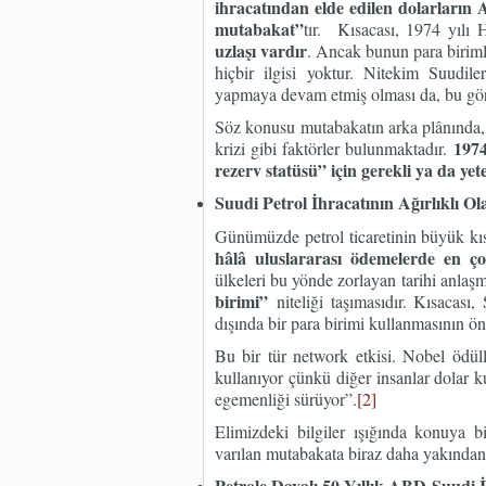
ihracatından elde edilen dolarların 
mutabakat”
tır. Kısacası, 1974 yılı
uzlaşı vardır
. Ancak bunun para birimle
hiçbir ilgisi yoktur. Nitekim Suudile
yapmaya devam etmiş olması da, bu gö
Söz konusu mutabakatın arka plânında, 1
1974
krizi gibi faktörler bulunmaktadır.
rezerv statüsü” için gerekli ya da yete
Suudi Petrol İhracatının Ağırlıklı O
Günümüzde petrol ticaretinin büyük kı
hâlâ uluslararası ödemelerde en ço
ülkeleri bu yönde zorlayan tarihi anlaşm
birimi”
niteliği taşımasıdır. Kısacası
dışında bir para birimi kullanmasının ön
Bu bir tür network etkisi. Nobel ödüll
kullanıyor çünkü diğer insanlar dolar ku
egemenliği sürüyor”.
[2]
Elimizdeki bilgiler ışığında konuya b
varılan mutabakata biraz daha yakından
Petrole Dayalı 50 Yıllık ABD-Suudi İş