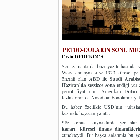
PETRO-DOLARIN SONU MU
Ersin DEDEKOCA
Son zamanlarda bazı yazılı basında 
Woods anlaşması ve 1973 küresel petro
ABD ile Suudi Arabista
önemli olan
Haziran’da sessizce sona erdiği
yer a
petrol fiyatlarının Amerikan Doları
fazlalarının da Amerikan bonolarına yatı
Bu haber özellikle USD’nin “uluslar
kesimde heyecan yarattı.
Söz konusu kaynaklarda yer alan
kararı
küresel finans dinamikleri
,
etmekteydi. Bir başka anlatımla bu ge