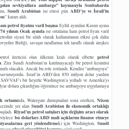
apılan sevkiyatlara ambargo” koymasıyla Sonbaharda
Suudi Arabistan
ABD’ye ve İsrail’in
im,
ise ertesi gün
osu
” kararı aldı.
am petrol fiyatını varil başına
Eylül ayından Kasım ayına
74 yılının Ocak ayında
ise ortalama ham petrol fiyatı varil
trolün siyasi bir silah olarak kullanımının etkisi çok daha
ler Birliği, savaşın taraflarına tek taraflı olarak ateşkes
petrol
rol üreticisi olan ülkenin kralı olarak elbette
ı
. Zira Suudi Arabistan’ın katılmayacağı bir petrol kesintisi
nırlı olacaktı. Ancak bu role zorlandı. Kendisi “ambargoya”
i” savunuyordu. İsrail’in ABD’den 850 milyon dolar yardım
er SAVVAF’ı bir heyetle Washington’a yolladı ve Amerika’yı
ilyar dolara çıkardığını öğrenince ise ambargoyu uygulamaya
ik ortamı
Nixon
nda, Watergate duruşmaları sona ererken,
Suudi Arabistan ile ekonomik ortaklığı
rkezinde yer alan
Riyad’ın petrol satışları için değişim aracı olarak
başladı.
bu dolarları ABD mali açıklarını finanse etmeye
böylece
piyasalarına geri yönlendirme
Suudi
k) için Washington,
ulusal güvenliğini koruma
tme ve
sözü verdi.