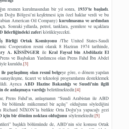
1933’te başladı
ığın resmen kurulmasından bir yıl sonra,
.
in Doğu Bölgesi’ni keşfetmesi için özel haklar verdi ve bu
kurulmasına ve ardından
abian American Oil Company)
çtı. Sonraki yıllarda, petrol, tanklara, gemilere ve uçaklara
 liderliğindeki zafer
i körükleyecekti.
ş Birliği Ortak Komisyonu
/The United States-Saudi
ic Cooperation resmi olarak 8 Haziran 1974 tarihinde,
Henry A. KİSSİNGER
Kral Faysal bin Abdülaziz El
ile
t Prens ve Başbakan Yardımcısı olan Prens Fahd İbn Abdel
iyle kuruldu.
[3]
e paylaşılmış olan resmî belge
ye göre, o dönem yapılan
sanayileşme, ticaret ve teknoloji programlarını desteklemek
ABD Hazine Bakanlığı ve Suudi’nin ilgili
edildi. Ayrıca
için de anlaşmaya vardığı
belirtilmektedir.
[4]
lar, Prens Fahd’ın, anlaşmanın “Suudi Arabistan ile ABD
li bir bölümde mükemmel bir açılış” olduğunu söylediğini
 Richard NİXON’la birlikte Orta Doğu’ya yapacağı gezi
 için bir dönüm noktası olduğunu
söylemektedir.
[5]
tileri” başlıklı bölümünde de, ABD’nin söz konusu Ortak