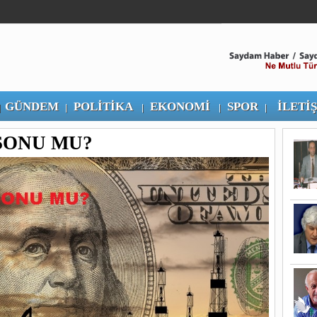
GÜNDEM
POLİTİKA
EKONOMİ
SPOR
İLETİ
|
|
|
|
|
SONU MU?