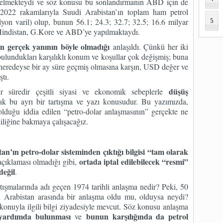
elmekteydi ve söz konusu bu sonlandırmanın ABD için de
ü 2022 rakamlarıyla Suudi Arabistan’ın toplam ham petrol
yon varil) olup, bunun 56.1; 24.3; 32.7; 32.5; 16.6 milyar
5
 Hindistan, G.Kore ve ABD’ye yapılmaktaydı.
ın gerçek yanının böyle olmadığı
anlaşıldı. Çünkü her iki
bulundukları karşılıklı konum ve koşullar çok değişmiş; buna
 neredeyse bir ay süre geçmiş olmasına karşın, USD değer ve
tı.
düşüş
 süredir çeşitli siyasi ve ekonomik sebeplerle
ak bu ayrı bir tartışma ve yazı konusudur. Bu yazımızda,
lduğu iddia edilen “petro-dolar anlaşmasının” gerçekte ne
iliğine bakmaya çalışacağız.
an’ın petro-dolar sisteminden çıktığı bilgisi “tam olarak
ortada iptal edilebilecek “resmi”
açıklaması olmadığı gibi,
değil
.
ışmalarında adı geçen 1974 tarihli anlaşma nedir? Peki, 50
 Arabistan arasında bir anlaşma oldu mu, olduysa neydi?
onuyla ilgili bilgi ziyadesiyle mevcut. Söz konusu anlaşma
 yardımda bulunması
bunun karşılığında da petrol
ve