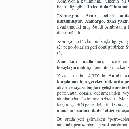
Komisyon’a katılımının, “ülkenin bir 
Petro-dolar” tanımını
belirtildiği gibi, “
Komisyon, Arap petrol amba
“
kurulmuştur
Ambargo, daha yakın 
.
fiyatlarındaki artış Suudi Arabistan’a
dolar sağladı.
Komisyon, (1) ekonomik işbirliği yoluy
S
(2) petro-dolarları geri dönüştürürken
(3)
Amerikan mallarının
, hizmetler
kolaylaştırmak
için önemli bir mekani
Suudi Ara
Kısaca metin, ABD’nin
karşılamak için gereken miktarda p
siyasi bağları geliştirmede s
alıyor ve
petrolünün dolarla ödenmesinden vey
alımlarından bahsetmemektedir. Metnin
karşın, içerdiği petro-dolar ifadesinden
olmasını “zımnen ifade” ettiği
görüşün
Bu arada yeri gelmişken “petro-dola
anlamda petro-dolar”, petrol satışlarınd