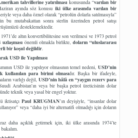
Amerikan tahvillerine yatırılması
varılan bir
konusunda “
iki ülke arasında varılan bir
 Haziran ayında söz konusu
riyle veya daha öznel olarak “petrolün dolarla satılmasıyla”
rin bu mutabakattan sonra sterlin üzerinden petrol satışı
rüşümüzü desteklemektedir.
971’de altın konvertibilitesine son verilmesi ve 1973 petrol
 uzlaşması
doların “uluslararası
önemli olmakla birlikte,
rli bir koşul değildir
.
larak USD ile Yapılması
USD’nin
smının USD ile yapılıyor olmasının temel nedeni,
k kullanılan para birimi olması
dır. Başka bir ifadeyle,
USD’nin hâlâ en “yaygın rezerv para
aların varlığı değil,
, Suudi Arabistan’ın veya bir başka petrol üreticisinin dolar
ünde teknik veya yasal bir engel yoktur.
Paul KRUGMAN
ü iktisatçı
’ın deyişiyle, “insanlar dolar
llanıyor” veya “daha iyi bir alternatifi olmadığı için doların
iraz daha açıklık getirmek için, iki ülke arasında 1974’te
 bakalım.
birliği