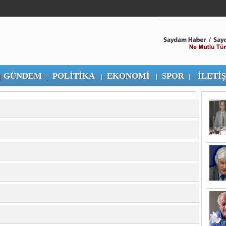
GÜNDEM
POLİTİKA
EKONOMİ
SPOR
İLETİ
|
|
|
|
|