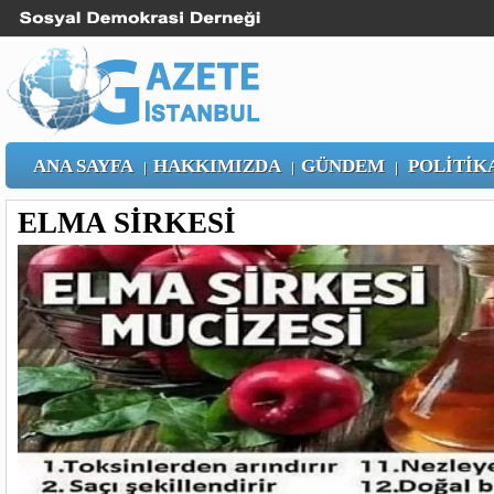
ANA SAYFA
HAKKIMIZDA
GÜNDEM
POLİTİK
|
|
|
ELMA SİRKESİ