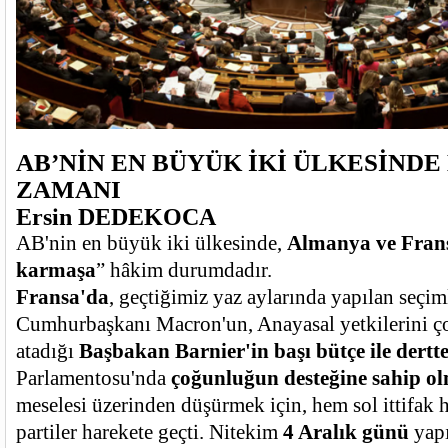
AB’NİN EN BÜYÜK İKİ ÜLKESİNDE
ZAMANI
Ersin DEDEKOCA
AB'nin en büyük iki ülkesinde,
Almanya ve Frans
karmaşa
” hâkim durumdadır.
Fransa'da
, geçtiğimiz yaz aylarında yapılan seçim
Cumhurbaşkanı Macron'un, Anayasal yetkilerini ç
atadığı
Başbakan Barnier'in başı bütçe ile dertt
Parlamentosu'nda
çoğunluğun desteğine sahip o
meselesi üzerinden düşürmek için, hem sol ittifak h
partiler harekete geçti. Nitekim
4 Aralık günü
yapı