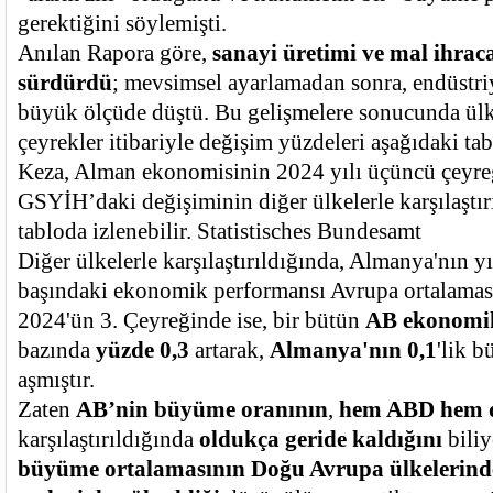
gerektiğini söylemişti.
Anılan Rapora göre,
sanayi üretimi ve mal ihraca
sürdürdü
; mevsimsel ayarlamadan sonra, endüstri
büyük ölçüde düştü. Bu gelişmelere sonucunda ü
çeyrekler itibariyle değişim yüzdeleri aşağıdaki tab
Keza, Alman ekonomisinin 2024 yılı üçüncü çeyreğ
GSYİH’daki değişiminin diğer ülkelerle karşılaştır
tabloda izlenebilir. Statistisches Bundesamt
Diğer ülkelerle karşılaştırıldığında, Almanya'nın yı
başındaki ekonomik performansı Avrupa ortalaması
2024'ün 3. Çeyreğinde ise, bir bütün
AB ekonomik
bazında
yüzde 0,3
artarak,
Almanya'nın 0,1
'lik 
aşmıştır.
Zaten
AB’nin büyüme oranının
,
hem ABD
hem 
karşılaştırıldığında
oldukça geride kaldığını
biliy
büyüme ortalamasının Doğu Avrupa ülkelerin