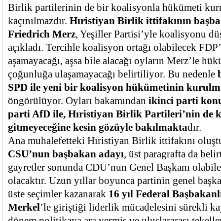
Birlik partilerinin de bir koalisyonla hükümeti ku
kaçınılmazdır.
Hıristiyan Birlik ittifakının başb
Friedrich Merz
, Yeşiller Partisi’yle koalisyonu d
açıkladı. Tercihle koalisyon ortağı olabilecek FDP
aşamayacağı, aşsa bile alacağı oyların Merz’le hük
çoğunluğa ulaşamayacağı belirtiliyor. Bu nedenle
SPD ile yeni bir koalisyon hükümetinin kurulma
öngörülüyor. Oyları bakamından
ikinci parti kon
parti AfD ile, Hıristiyan Birlik Partileri’nin de
gitmeyeceğine kesin gözüyle bakılmakta
dır.
Ana muhalefetteki Hıristiyan Birlik ittifakını oluş
CSU’nun başbakan adayı
, üst paragrafta da beli
gayretler sonunda CDU’nun Genel Başkanı olabil
olacaktır. Uzun yıllar boyunca partinin genel başka
üste seçimler kazanarak
16 yıl Federal Başbakan
Merkel
’le giriştiği liderlik mücadelesini sürekli 
dönem politikaya ara vermiş ve uluslararası tekell