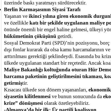
üzerinde baskı yaratmayı sürdürecektir.
Berlin Karmaşasının Siyasi Tarafı
Yaşanan ve
ikinci yılına giren ekonomik durgun
ve özellikle
katı bir şekilde uygulanan maliye po
önünde önemli bir engel haline gelmesi, ülkeyi y
hükümetinin çöküşünü
getirdi.
Sosyal Demokrat Parti (SPD)’nin pozisyonu, borç 
dışı fonlar kurarak da olsa kamu harcamalarının ve
arttırılması gerektiği şeklindeydi. Esasında bu kriz
ülkede uygulanan standart bir reçetedir. Ancak k
Maliye Bakanlığı koltuğunda oturan Hür Demok
harcama paketinin geliştirilmesini tıkaması, k
getirmiş
tir.
Kısacası ülkede son dönem yaşananları,
ekonomik 
siyasetin kilitlenmesi
ve bunun sonucunda da
eko
krize” dönüşmesi
olarak özetleyebiliriz.
-Almanya’da bir ilk: Üç partili koalisyon