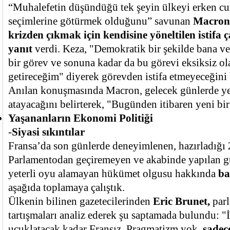
“Muhalefetin düşündüğü tek şeyin ülkeyi erken c
seçimlerine götürmek olduğunu” savunan
Macron
krizden çıkmak için kendisine yöneltilen istifa 
yanıt
verdi. Keza, "Demokratik bir şekilde bana ver
bir görev ve sonuna kadar da bu görevi eksiksiz ol
getireceğim" diyerek görevden istifa etmeyeceğini 
Anılan konuşmasında Macron, gelecek günlerde ye
atayacağını belirterek, "Bugünden itibaren yeni bi
Yaşananların Ekonomi Politiği
-
Siyasi sıkıntılar
Fransa’da son günlerde deneyimlenen, hazırladığı 
Parlamentodan geçiremeyen ve akabinde yapılan 
yeterli oyu alamayan hükümet olgusu hakkında
ba
aşağıda toplamaya çalıştık.
Ülkenin bilinen gazetecilerinden
Eric Brunet,
par
tartışmaları analiz ederek şu saptamada bulundu: "
uçuklatacak kadar Fransız. Pragmatizm yok,
sadece