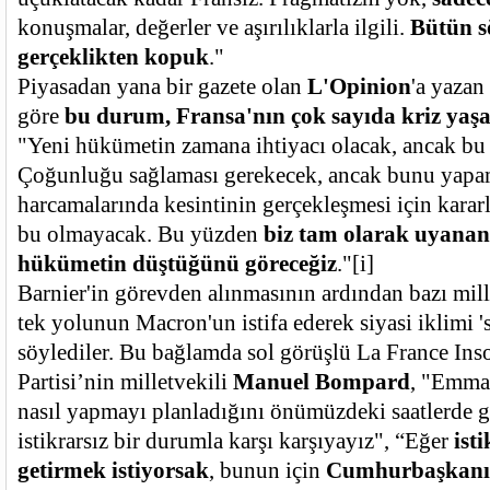
konuşmalar, değerler ve aşırılıklarla ilgili.
Bütün s
gerçeklikten kopuk
."
Piyasadan yana bir gazete olan
L'Opinion
'a yazan
göre
bu durum, Fransa'nın çok sayıda kriz yaş
"Yeni hükümetin zamana ihtiyacı olacak, ancak b
Çoğunluğu sağlaması gerekecek, ancak bunu yapa
harcamalarında kesintinin gerçekleşmesi için kararl
bu olmayacak. Bu yüzden
biz tam olarak uyana
hükümetin düştüğünü göreceğiz
."
[i]
Barnier'in görevden alınmasının ardından bazı mille
tek yolunun Macron'un istifa ederek siyasi iklimi '
söylediler. Bu bağlamda sol görüşlü La France Ins
Partisi’nin milletvekili
Manuel Bompard
, "Emma
nasıl yapmayı planladığını önümüzdeki saatlerde g
istikrarsız bir durumla karşı karşıyayız", “Eğer
ist
getirmek istiyorsak
, bunun için
Cumhurbaşkanı'