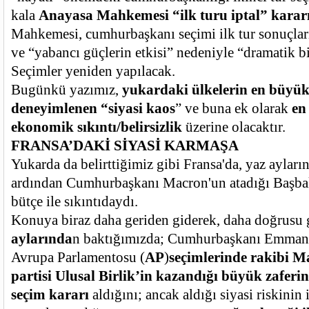
kala
Anayasa Mahkemesi “ilk turu iptal” karar
Mahkemesi, cumhurbaşkanı seçimi ilk tur sonuçlar
ve “yabancı güçlerin etkisi” nedeniyle “dramatik bir 
Seçimler yeniden yapılacak.
Bugünkü yazımız,
yukardaki ülkelerin en büyük
deneyimlenen “siyasi kaos
” ve buna ek olarak
en
ekonomik sıkıntı/belirsizlik
üzerine olacaktır.
FRANSA’DAKİ SİYASİ KARMAŞA
Yukarda da belirttiğimiz gibi Fransa'da, yaz ayları
ardından Cumhurbaşkanı Macron'un atadığı Başbak
bütçe ile sıkıntıdaydı.
Konuya biraz daha geriden giderek, daha doğrusu 
aylarında
n baktığımızda; Cumhurbaşkanı Emma
Avrupa Parlamentosu (
AP
)
seçimlerinde rakibi M
partisi Ulusal Birlik’in kazandığı büyük zaferi
seçim kararı
aldığını; ancak aldığı siyasi riskinin 