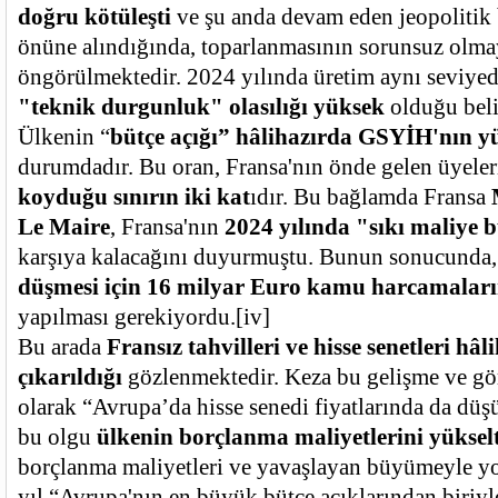
doğru kötüleşti
ve şu anda devam eden jeopolitik b
önüne alındığında, toparlanmasının sorunsuz olma
öngörülmektedir. 2024 yılında üretim aynı seviyed
"teknik durgunluk" olasılığı yüksek
olduğu beli
Ülkenin “
bütçe açığı” hâlihazırda GSYİH'nın yü
durumdadır. Bu oran, Fransa'nın önde gelen üyel
koyduğu sınırın iki kat
ıdır. Bu bağlamda Fransa
Le Maire
, Fransa'nın
2024 yılında "sıkı maliye b
karşıya kalacağını duyurmuştu. Bunun sonucunda
düşmesi için 16 milyar Euro kamu harcamaları
yapılması gerekiyordu.
[iv]
Bu arada
Fransız tahvilleri ve hisse senetleri hâl
çıkarıldığı
gözlenmektedir. Keza bu gelişme ve g
olarak “Avrupa’da hisse senedi fiyatlarında da düş
bu olgu
ülkenin borçlanma maliyetlerini yükse
borçlanma maliyetleri ve yavaşlayan büyümeyle y
yıl “Avrupa'nın en büyük bütçe açıklarından biriyle