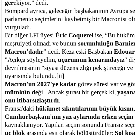
ger
ekiyor.” dedi.
Bompard ayrıca, geleceğin başbakanının Avrupa se
parlamento seçimlerini kaybetmiş bir Macronist ol
vurguladı.
Bir diğer LFI üyesi
Éric Coquerel
ise, “Bu hüküme
meşruiyeti olmadı ve bunun
sorumluluğu Barnier
Macron'dadır
” dedi. Keza eski Başbakan
Edouar
"Açıkça söyleyelim,
uçurumun kenarındayız
" d
devrilmesinin "siyasi düzensizliği pekiştireceği ve 
uyarısında bulundu.
[ii]
Macron'un 2027'ye kadar
görev süresi var ve
gö
mümkün de
ğil. Ancak şurası bir gerçek ki,
yaşana
onu itibarsızlaştırdı
.
Fransa'daki
hükümet sıkıntılarının büyük kısmı
Cumhurbaşkanı'nın yaz aylarında erken seçim
kaynaklanıyor. Yapılan seçim sonunda Fransız se
üç blok
arasında eşit olarak bölüştürdüler:
Sol koa