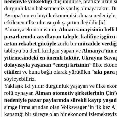
nedeniyle yükseldiği
düşünülürse, pratikte uzun s
durgunluktan bahsetmemiz yanlış olmayacaktır. 
Avrupa’nın en büyük ekonomisi olması nedeniyle,
etkilenen ülke olması çok şaşırtıcı değildir.
[x]
Almanya ekonomisinin,
Alman sanayisinin belli 
pazarlarında zayıflayan taleple
,
kalifiye işgücü 
artan rekabet gücüyle
zorlu bir
mücadele verdiğ
tabloyu bu denli kırılgan yapan ve
Almanya’nın r
yitirmesindeki en önemli faktör
,
Ukrayna Savaşı
dolayısıyla yaşanan “enerji krizinin
” ülke ekon
etkileri
ve buna bağlı olarak yürütülen “
sıkı para
söyleyebiliriz.
Yaklaşık iki yıldır durgunluk yaşayan ve ülke ek
rolü oynayan
Alman otomotiv şirketlerinin Çin’
nedeniyle pazar paylarında sürekli kayıp yaşad
simge firmalarından olan Volkswagen’in ilk kez A
kapattığı bir süreçte olan bir ekonomi izlemekteyiz