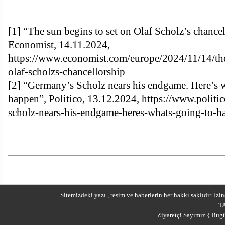
[1]
“The sun begins to set on Olaf Scholz’s chance
Economist, 14.11.2024,
https://www.economist.com/europe/2024/11/14/the
olaf-scholzs-chancellorship
[2]
“Germany’s Scholz nears his endgame. Here’s w
happen”, Politico, 13.12.2024,
https://www.politic
scholz-nears-his-endgame-heres-whats-going-to-h
Sitemizdeki yazı , resim ve haberlerin her hakkı saklıdır. İ
T
Ziyaretçi Sayımız { Bugü