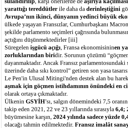
sulandırılıp
, karşı önerilerde de
aşırıya kaçılması
yarattığı tereddütler
ile daha da
derinleştiğini
gö
Avrupa’nın ikinci, dünyanın yedinci büyük ek
ülkede yaşayan Fransızlar, Cumhurbaşkanı Macron
şekilde parlamento seçimleri çağrısında bulunması
açtığını düşünmektedirler
[iii]
Süregelen
işgücü açığı
, Fransa ekonomisinin
en ya
zorluklarından biri
dir. Sorunun çözümü “göçmen
dayanmaktadır. Ancak Fransız parlamentosundaki si
üzerinde daha sıkı kontrol” getiren son yasa tasarı
Le Pen'in Ulusal Mitingi'nden destek alan bu hare
aşmak için göçmen istihdamının önündeki en ci
olarak ortaya çıkmaktadır.
Ülkenin
GSYİH
’sı, salgın dönemindeki 7,5 oranı
takip eden 2021, 22 ve 23 yıllarında sırasıyla
6,4; 
büyümesine karşın,
2024 yılında sadece yüzde 0,
olacağı tahmin edilmektedir.
Fransız imalât sana