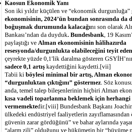
Kaosun Ekonomik Yanı
Son iki yıldır küçülen ve “ekonomik durgunluğa”
ekonomisinin, 2024’ün bundan sonrasında da 
boğuşmak durumunda kalacağı
nı son olarak A
Bankası’ndan da duyduk
. Bundesbank
, 19 Kası
paylaştığı ve
Alman ekonomisinin hâlihazırda
resesyonda/durgunlukta olabileceğini teyit ede
çeyrekte yüzde 0,1'lik daralma gösteren GSYİH’nı
sadece 0,1 artış
kaydettiğini kaydetti.
[vii]
Tabii ki
böylesi minimal bir artış, Alman ekono
“durgunluktan çıktığını” göstermez
. Söz konusu
anda, temel talep bileşenlerinin hiçbiri Alman ek
kısa vadeli toparlanma beklemek için herhangi
vermemekte
dir.
[viii]
Bundesbank Başkanı Joachim
ülkedeki endüstriyel faaliyetlerin zayıflamasında
güvenin zarar gördüğünü” ve bahar aylarında yaşa
“alarm zili” olduğunu ve hükümetin bir “büyüme 