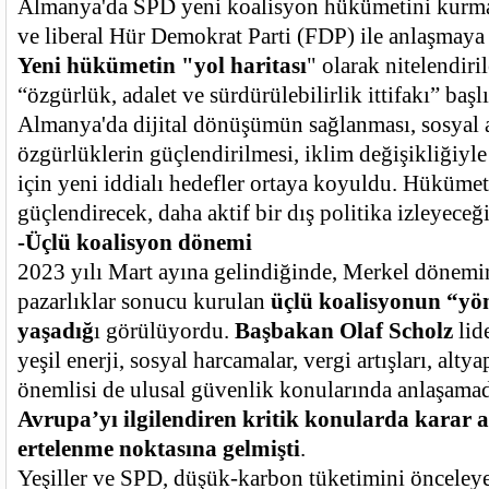
Almanya'da SPD yeni koalisyon hükümetini kurma
ve liberal Hür Demokrat Parti (FDP) ile anlaşmaya 
Yeni hükümetin "yol haritası
" olarak nitelendiri
“özgürlük, adalet ve sürdürülebilirlik ittifakı” başl
Almanya'da dijital dönüşümün sağlanması, sosyal 
özgürlüklerin güçlendirilmesi, iklim değişikliğiyl
için yeni iddialı hedefler ortaya koyuldu. Hüküme
güçlendirecek, daha aktif bir dış politika izleyeceğin
-Üçlü koalisyon dönemi
2023 yılı Mart ayına gelindiğinde, Merkel dönem
pazarlıklar sonucu kurulan
üçlü koalisyonun “yön
yaşadığ
ı görülüyordu.
Başbakan Olaf Scholz
lid
yeşil enerji, sosyal harcamalar, vergi artışları, altya
önemlisi de ulusal güvenlik konularında anlaşamad
Avrupa’yı ilgilendiren kritik konularda karar a
ertelenme noktasına gelmişti
.
Yeşiller ve SPD, düşük-karbon tüketimini önceleyen