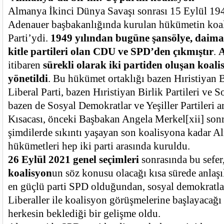
Almanya İkinci Dünya Savaşı sonrası 15 Eylül 1
Adenauer başbakanlığında kurulan hükümetin koal
Parti’ydi.
1949 yılından bugüne şansölye, daim
kitle partileri olan CDU ve SPD’den çıkmıştır
.
itibaren
sürekli olarak iki partiden oluşan koali
yönetildi
. Bu hükümet ortaklığı bazen Hıristiyan Bi
Liberal Parti, bazen Hıristiyan Birlik Partileri ve 
bazen de Sosyal Demokratlar ve Yeşiller Partileri a
Kısacası, önceki Başbakan Angela Merkel
[xii]
sonr
şimdilerde sıkıntı yaşayan son koalisyona kadar 
hükümetleri hep iki parti arasında kuruldu.
26 Eylül 2021 genel seçimleri
sonrasında bu sefer
koalisyon
un söz konusu olacağı kısa sürede anlaşı
en güçlü parti SPD olduğundan, sosyal demokratlar
Liberaller ile koalisyon görüşmelerine başlayacağı
herkesin beklediği bir gelişme oldu.