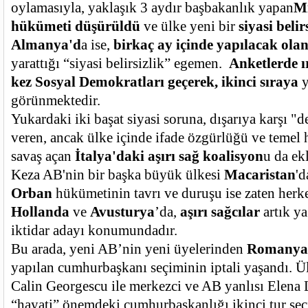
oylamasıyla, yaklaşık 3 aydır başbakanlık yapan
Mi
hükümeti düşürüldü
ve ülke yeni bir
siyasi belir
Almanya'd
a ise,
birkaç ay içinde yapılacak olan
yarattığı “siyasi belirsizlik” egemen.
Anketlerde ır
kez Sosyal Demokratları geçerek, ikinci sıraya
y
görünmektedir.
Yukardaki iki başat siyasi soruna, dışarıya karşı "
veren, ancak ülke içinde ifade özgürlüğü ve temel h
savaş açan
İtalya'daki aşırı sağ koalisyon
u da ek
Keza AB'nin bir başka büyük ülkesi
Macaristan
'd
Orban
hükümetinin tavrı ve duruşu ise zaten herke
Hollanda
ve
Avusturya
’da,
aşırı sağcılar
artık ya
iktidar adayı konumundadır.
Bu arada, yeni AB’nin yeni üyelerinden
Romanya
yapılan cumhurbaşkanı seçiminin iptali yaşandı. Ül
Calin Georgescu ile merkezci ve AB yanlısı Elena 
“hayati” önemdeki cumhurbaşkanlığı ikinci tur seç