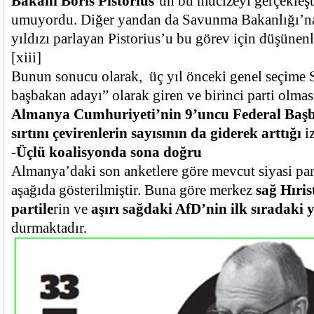
Bakanı Boris Pistorius
’un bu mucizeyi gerçekleşt
umuyordu. Diğer yandan da Savunma Bakanlığı’na
yıldızı parlayan Pistorius’u bu görev için düşünenl
[xiii]
Bunun sonucu olarak, üç yıl önceki genel seçime 
başbakan adayı” olarak giren ve birinci parti olmas
Almanya Cumhuriyeti’nin 9’uncu Federal Başb
sırtını çevirenlerin sayısının da giderek arttığı
iz
-Üçlü koalisyonda sona doğru
Almanya’daki son anketlere göre mevcut siyasi part
aşağıda gösterilmiştir. Buna göre merkez
sağ Hıri
partile
rin ve
aşırı sağdaki AfD’nin ilk sıradaki y
durmaktadır.