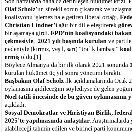
Son haftalarda daha da derinleşen hükümet krizi,
F
Olaf Scholz
’un sürekli sorun çıkararak ve uzlaş
koalisyonu işlemez hale getiren liberal ortağı,
Fede
Christian Lindner’i
ağır bir dille eleştirerek
göre
bir aşamaya girdi.
FPD’nin koalisyondaki bakanl
çekmesiyle
,
2021 yılı başında kurulan
ve partile
nedeniyle (kırmız, yeşil, sarı) “trafik lambası”
koal
ermiş
oldu.
[1]
Böylece Almanya’da bir ilk olarak 2021 sonunda üç
kurulan hükümet üç yıl sonra yönetimi bıraktı.
Başbakan Olaf Scholz
ilk açıklamalarında Ocak 
oylamasına gidileceğini söylediyse de gelen yoğun 
Noel tatili öncesinde de bu güven oylamasının y
açıkladı.
Sosyal Demokratlar ve Hıristiyan Birlik, federa
2025’te yapılmasında anlaştılar
. Araştırmalarda
alabileceği tahmin edilen ve birinci parti konumun