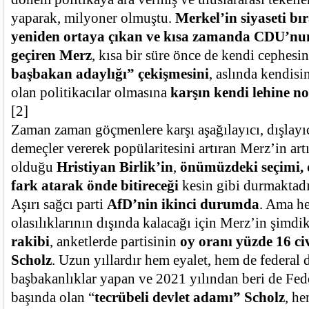
yaparak, milyoner olmuştu.
Merkel’in siyaseti b
yeniden ortaya çıkan ve kısa zamanda CDU’nun
geçiren Merz
, kısa bir süre önce de kendi cephesi
başbakan adaylığı” çekişmesini
, aslında kendis
olan politikacılar olmasına
karşın kendi lehine n
[2]
Zaman zaman göçmenlere karşı aşağılayıcı, dışlayıcı
demeçler vererek popülaritesini artıran Merz’in ar
olduğu
Hristiyan Birlik’in
,
önümüzdeki seçimi, 
fark atarak önde bitireceği
kesin gibi durmaktadı
Aşırı sağcı parti
AfD’nin ikinci durumda
. Ama he
olasılıklarının dışında kalacağı için Merz’in şimd
rakibi
, anketlerde partisinin
oy oranı yüzde 16 ci
Scholz
. Uzun yıllardır hem eyalet, hem de federal 
başbakanlıklar yapan ve 2021 yılından beri de Fe
başında olan “
tecrübeli devlet adamı” Scholz
, he