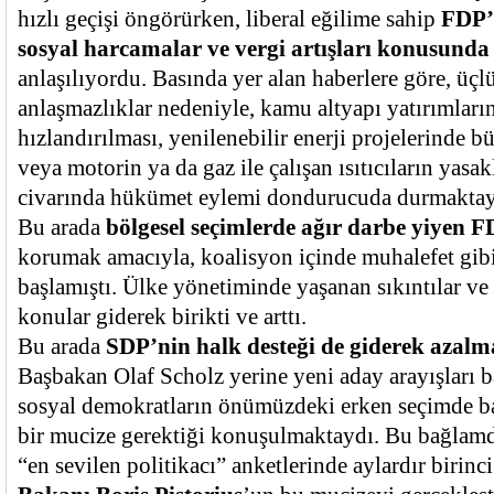
hızlı geçişi öngörürken, liberal eğilime sahip
FDP’
sosyal harcamalar ve vergi artışları konusunda 
anlaşılıyordu. Basında yer alan haberlere göre, üçl
anlaşmazlıklar nedeniyle, kamu altyapı yatırımların
hızlandırılması, yenilenebilir enerji projelerinde b
veya motorin ya da gaz ile çalışan ısıtıcıların yasa
civarında hükümet eylemi dondurucuda durmaktay
Bu arada
bölgesel seçimlerde ağır darbe yiyen 
korumak amacıyla, koalisyon içinde muhalefet gib
başlamıştı. Ülke yönetiminde yaşanan sıkıntılar v
konular giderek birikti ve arttı.
Bu arada
SDP’nin halk desteği de giderek azalm
Başbakan Olaf Scholz yerine yeni aday arayışları 
sosyal demokratların önümüzdeki erken seçimde baş
bir mucize gerektiği konuşulmaktaydı. Bu bağlamd
“en sevilen politikacı” anketlerinde aylardır birinc