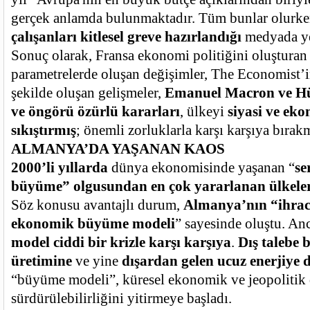
gerçek anlamda bulunmaktadır. Tüm bunlar olurk
çalışanları kitlesel greve hazırlandığı
medyada ye
Sonuç olarak, Fransa ekonomi politiğini oluşturan
parametrelerde oluşan değişimler, The Economist’i
şekilde oluşan gelişmeler,
Emanuel Macron ve Hü
ve öngörü özürlü kararları
, ülkeyi
siyasi ve ek
sıkıştırmış
; önemli zorluklarla karşı karşıya bırakm
ALMANYA’DA YAŞANAN KAOS
2000’li yıllarda
dünya ekonomisinde yaşanan “
se
büyüme” olgusundan en çok yararlanan ülkele
Söz konusu avantajlı durum,
Almanya’nın “ihra
ekonomik büyüme modeli
” sayesinde oluştu. A
model ciddi bir krizle karşı karşıya
.
Dış talebe 
üretimine
ve yine
dışardan gelen ucuz enerjiye 
“büyüme modeli”, küresel ekonomik ve jeopolitik d
sürdürülebilirliğini yitirmeye başladı.