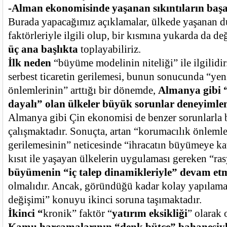
-Alman ekonomisinde yaşanan sıkıntıların başa
Burada yapacağımız açıklamalar, ülkede yaşanan 
faktörleriyle ilgili olup, bir kısmına yukarda da d
üç ana başlıkta
toplayabiliriz.
İlk neden
“büyüme modelinin niteliği” ile ilgilidi
serbest ticaretin gerilemesi, bunun sonucunda “ye
önlemlerinin” arttığı bir dönemde,
Almanya gibi 
dayalı” olan ülkeler büyük sorunlar deneyiml
Almanya gibi Çin ekonomisi de benzer sorunlarla 
çalışmaktadır. Sonuçta, artan “korumacılık önlemler
gerilemesinin” neticesinde “ihracatın büyümeye ka
kısıt ile yaşayan ülkelerin uygulaması gereken “ras
büyümenin “iç talep dinamikleriyle” devam et
olmalıdır. Ancak, göründüğü kadar kolay yapılama
değişimi” konuyu ikinci soruna taşımaktadır.
İkinci “
kronik” faktör “
yatırım eksikliği
” olarak 