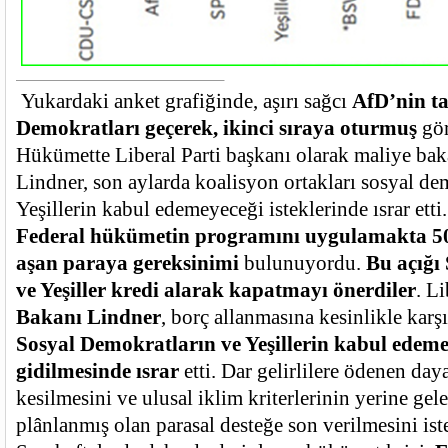
Yukardaki anket grafiğinde, aşırı sağcı
AfD’nin ta
Demokratları geçerek, ikinci sıraya oturmuş
gö
Hükümette Liberal Parti başkanı olarak maliye bak
Lindner, son aylarda koalisyon ortakları sosyal de
Yeşillerin kabul edemeyeceği isteklerinde ısrar etti.
Federal hükümetin programını uygulamakta 5
aşan paraya gereksinimi
bulunuyordu.
Bu açığı
ve Yeşiller kredi alarak kapatmayı önerdiler
. Li
Bakanı Lindner
, borç allanmasına kesinlikle karş
Sosyal Demokratların ve Yeşillerin kabul edeme
gidilmesinde ısrar
etti. Dar gelirlilere ödenen da
kesilmesini ve ulusal iklim kriterlerinin yerine gel
plânlanmış olan parasal desteğe son verilmesini ist