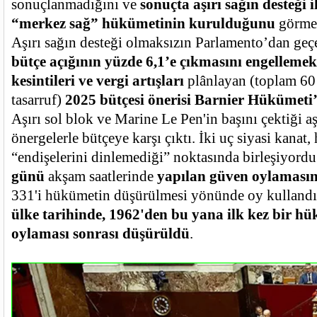
sonuçlanmadığını ve
sonuçta aşırı sağın desteği i
“merkez sağ” hükümetinin kurulduğunu
görmek
Aşırı sağın desteği olmaksızın Parlamento’dan ge
bütçe açığının yüzde 6,1’e çıkmasını engelleme
kesintileri ve vergi artışları
plânlayan (toplam 60 
tasarruf)
2025 bütçesi önerisi Barnier Hükümeti
Aşırı sol blok ve Marine Le Pen'in başını çektiği aşı
önergelerle bütçeye karşı çıktı. İki uç siyasi kanat
“endişelerini dinlemediği” noktasında birleşiyord
günü
akşam saatlerinde
yapılan güven oylaması
331'i hükümetin düşürülmesi yönünde oy kullandı
ülke tarihinde, 1962'den bu yana ilk kez bir h
oylaması sonrası düşürüldü
.