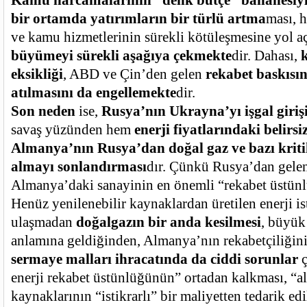
Kamu harcamalarının “denk bütçe” bahanesiyle 
bir ortamda yatırımların bir türlü artma
ması, 
ve kamu hizmetlerinin sürekli kötüleşmesine yol 
büyümeyi sürekli aşağıya çekmekte
dir. Dahası,
eksikliği
, ABD ve Çin’den gelen
rekabet baskısı
atılmasını da engellemekte
dir.
Son neden
ise,
Rusya’nın Ukrayna’yı işgal giriş
savaş yüzünden hem
enerji fiyatlarındaki belirsi
Almanya’nın Rusya’dan doğal gaz ve bazı kri
almayı sonlandırması
dır. Çünkü Rusya’dan gelen
Almanya’daki sanayinin en önemli “rekabet üstünl
Henüz yenilenebilir kaynaklardan üretilen enerji is
ulaşmadan
doğalgazın bir anda kesilmesi
, büyük 
anlamına geldiğinden, Almanya’nın rekabetçiliğin
sermaye malları ihracatında da ciddi sorunlar
ç
enerji rekabet üstünlüğünün” ortadan kalkması, “alt
kaynaklarının “istikrarlı” bir maliyetten tedarik 