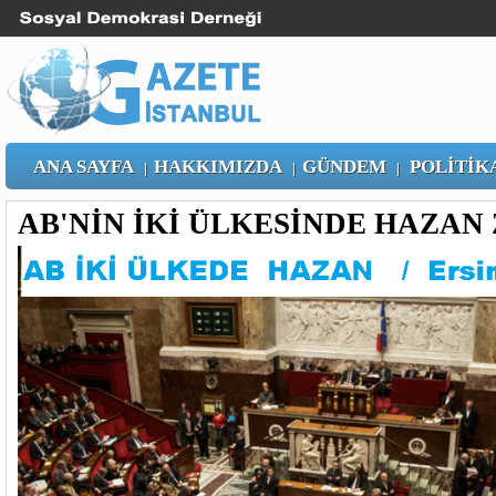
ANA SAYFA
HAKKIMIZDA
GÜNDEM
POLİTİK
|
|
|
AB'NİN İKİ ÜLKESİNDE HAZAN