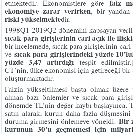
faiz m
etmektedir. Ekonomistlere göre
ekonomiye zarar verirken
, bir yanda
riski yükselmekte
dir.
1998Q1-2019Q2 dönemini kapsayan veril
sıcak para girişlerinin cari açık ile ilişki
bir incelemede, sıcak para girişlerinin car
sıcak para girişlerindeki yüzde 10’luk
ve
yüzde 3,47 artırdığı
tespit edilmiştir.
CT’nin, ülke ekonomisi için getireceği bir
oluşturmaktadır.
Faizin yükseltilmesi başta olmak üzere
alınan bazı önlemler ve sıcak para giri
dönemde TL’nin değer kaybı başlayınca,
satın alarak, kurun daha fazla düşmesini 
Bir
duruma girmesini önlemeye yöneldi.
kurunun 30’u geçmemesi için milyarl