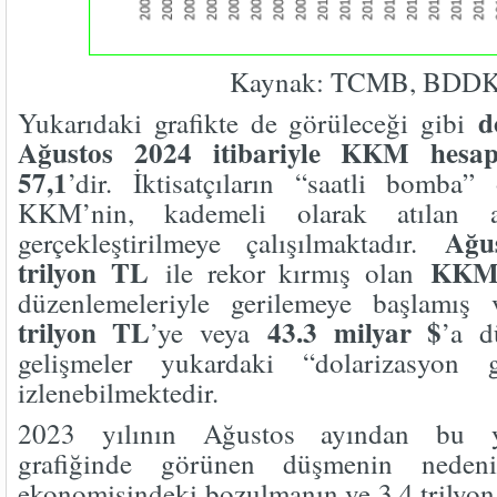
Kaynak: TCMB, BDD
d
Yukarıdaki grafikte de görüleceği gibi
Ağustos 2024 itibariyle KKM hesap
57,1
’dir. İktisatçıların “saatli bomba”
KKM’nin, kademeli olarak atılan adı
Ağu
gerçekleştirilmeye çalışılmaktadır.
trilyon TL
KKM
ile rekor kırmış olan
düzenlemeleriyle gerilemeye başlamış
trilyon TL
43.3 milyar $
’ye veya
’a d
gelişmeler yukardaki “dolarizasyon g
izlenebilmektedir.
2023 yılının Ağustos ayından bu y
grafiğinde görünen düşmenin nedeni
ekonomisindeki bozulmanın ve 3.4 trilyon