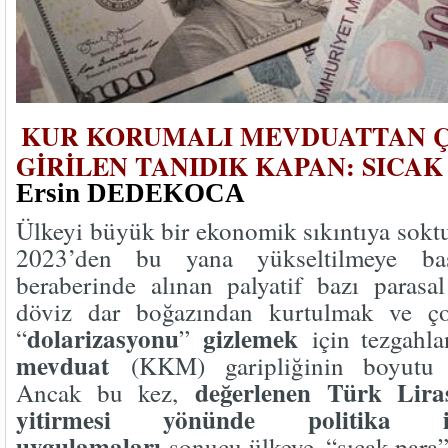
KUR KORUMALI MEVDUATTAN 
GİRİLEN TANIDIK KAPAN: SICAK
Ersin DEDEKOCA
Ülkeyi büyük bir ekonomik sıkıntıya sokt
2023’den bu yana yükseltilmeye baş
beraberinde alınan palyatif bazı parasa
döviz dar boğazından kurtulmak ve ç
dolarizasyonu
gizlemek
“
”
için tezgahl
mevduat
(KKM) garipliğinin boyutu 
değerlenen Türk Lira
Ancak bu kez,
yitirmesi yönünde politika
uygulamaları
sonucu ülkeye, “sıcak para”