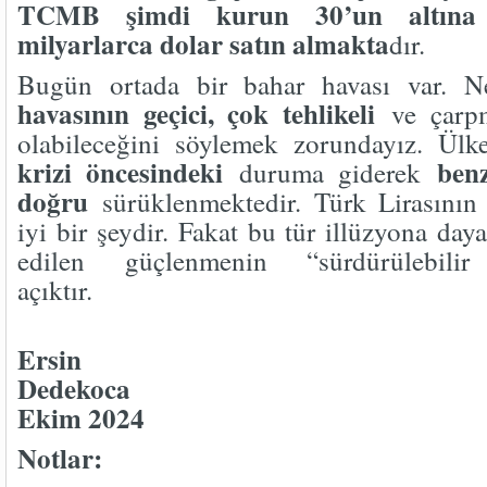
TCMB şimdi kurun 30’un altına 
milyarlarca dolar satın almakta
dır.
Bugün ortada bir bahar havası var. 
havasının geçici, çok tehlikeli
ve çarpm
olabileceğini söylemek zorundayız. Ül
krizi öncesindeki
ben
duruma giderek
doğru
sürüklenmektedir. Türk Lirasının 
iyi bir şeydir. Fakat bu tür illüzyona daya
edilen güçlenmenin “sürdürülebili
açı
Ersin
Dedekoca
Ekim 2024
Notlar: