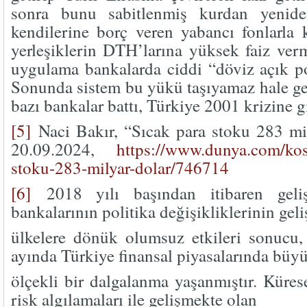
sonra bunu sabitlenmiş kurdan yenid
kendilerine borç veren yabancı fonlarla
yerleşiklerin DTH’larına yüksek faiz ver
uygulama bankalarda ciddi “döviz açık poz
Sonunda sistem bu yükü taşıyamaz hale gel
bazı bankalar battı, Türkiye 2001 krizine gi
[5]
Naci Bakır, “Sıcak para stoku 283 mil
20.09.2024,
https://www.dunya.com/kose
stoku-283-milyar-dolar/746714
[6]
2018 yılı başından itibaren geli
bankalarının politika değişikliklerinin gel
ülkelere dönük olumsuz etkileri sonucu,
ayında Türkiye finansal piyasalarında büy
ölçekli bir dalgalanma yaşanmıştır. Küres
risk algılamaları ile gelişmekte olan