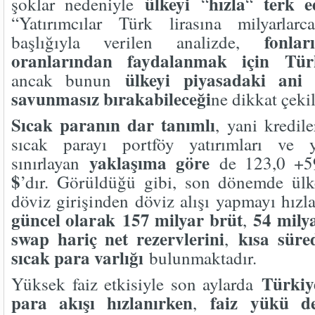
ülkeyi
hızla
terk ed
şoklar nedeniyle
“
“
“Yatırımcılar Türk lirasına milyarlarc
fonla
başlığıyla verilen analizde,
oranlarından faydalanmak için Türk
ülkeyi piyasadaki ani 
ancak bunun
savunmasız bırakabileceği
ne dikkat çekil
Sıcak paranın dar tanımlı
, yani kredile
sıcak parayı portföy yatırımları ve 
yaklaşıma göre
sınırlayan
de 123,0 +5
$
’dır. Görüldüğü gibi, son dönemde ülk
döviz girişinden döviz alışı yapmayı hız
güncel olarak
157 milyar brüt
54 mily
,
swap hariç net rezervlerini
kısa süred
,
sıcak para varlığı
bulunmaktadır.
Türkiy
Yüksek faiz etkisiyle son aylarda
para akışı hızlanırken
faiz yükü d
,