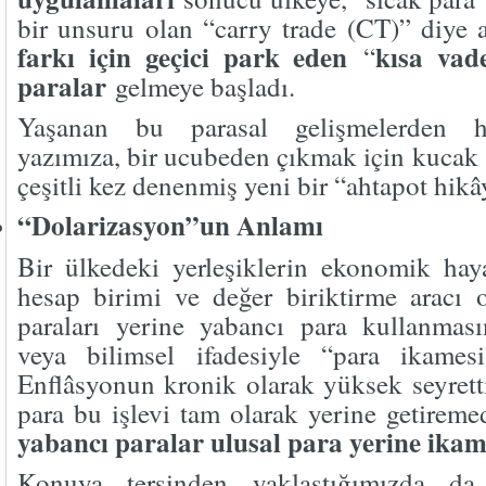
bir unsuru olan “carry trade (CT)” diye 
farkı için geçici park eden
kısa vad
“
paralar
gelmeye başladı.
Yaşanan bu parasal gelişmelerden h
yazımıza, bir ucubeden çıkmak için kucak 
çeşitli kez denenmiş yeni bir “ahtapot hik
“Dolarizasyon”un Anlamı
Bir ülkedeki yerleşiklerin ekonomik haya
hesap birimi ve değer biriktirme aracı 
paraları yerine yabancı para kullanmas
veya bilimsel ifadesiyle “para ikames
Enflâsyonun kronik olarak yüksek seyretti
para bu işlevi tam olarak yerine getirem
yabancı paralar ulusal para yerine ika
Konuya tersinden yaklaştığımızda d