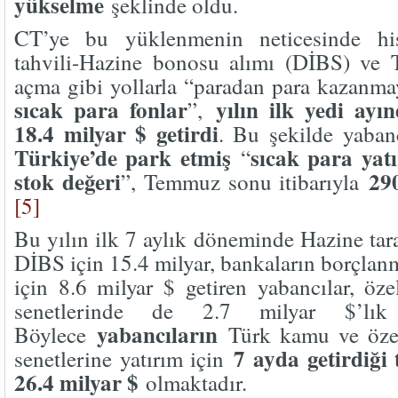
yükselme
şeklinde oldu.
CT’ye bu yüklenmenin neticesinde his
tahvili-Hazine bonosu alımı (DİBS) ve
açma gibi yollarla “paradan para kazanma
sıcak para fonlar
yılın ilk yedi ayı
”,
18.4 milyar $ getirdi
. Bu şekilde yaban
Türkiye’de park etmiş
sıcak para yat
“
stok değeri
29
”, Temmuz sonu itibarıyla
[5]
Bu yılın ilk 7 aylık döneminde Hazine tar
DİBS için 15.4 milyar, bankaların borçlan
için 8.6 milyar $ getiren yabancılar, öz
senetlerinde de 2.7 milyar $’lık 
yabancıların
Böylece
Türk kamu ve özel
7 ayda getirdiği
senetlerine yatırım için
26.4 milyar $
olmaktadır.