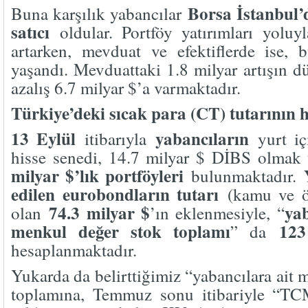
Borsa İstanbul’d
Buna karşılık yabancılar
satıcı
oldular. Portföy yatırımları yoluyl
artarken, mevduat ve efektiflerde ise, 
yaşandı. Mevduattaki 1.8 milyar artışın 
azalış 6.7 milyar $’a varmaktadır.
Türkiye’deki sıcak para (CT) tutarının
13 Eylül
yabancıların
itibarıyla
yurt iç
hisse senedi, 14.7 milyar $ DİBS olmak
milyar $’lık portföyleri
bulunmaktadır.
edilen eurobondların tutarı
(kamu ve öz
74.3 milyar $
yab
olan
’ın eklenmesiyle, “
menkul değer stok toplamı
123
” da
hesaplanmaktadır.
Yukarda da belirttiğimiz “yabancılara ait
toplamına, Temmuz sonu itibariyle “TC