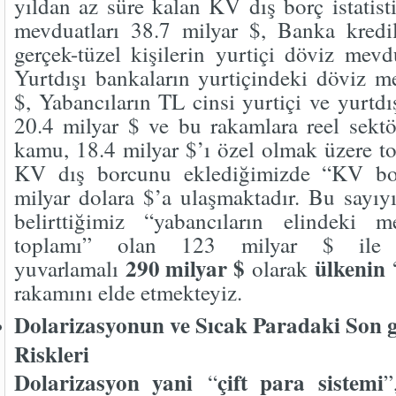
yıldan az süre kalan KV dış borç istati
mevduatları 38.7 milyar $, Banka kredil
gerçek-tüzel kişilerin yurtiçi döviz mevd
Yurtdışı bankaların yurtiçindeki döviz m
$, Yabancıların TL cinsi yurtiçi ve yurtd
20.4 milyar $ ve bu rakamlara reel sektö
kamu, 18.4 milyar $’ı özel olmak üzere t
KV dış borcunu eklediğimizde “KV bo
milyar dolara $’a ulaşmaktadır. Bu sayıyı
belirttiğimiz “yabancıların elindeki 
toplamı” olan 123 milyar $ ile bir
290 milyar $
ülkenin
yuvarlamalı
olarak
rakamını elde etmekteyiz.
Dolarizasyonun ve Sıcak Paradaki Son g
Riskleri
Dolarizasyon yani
çift para sistemi
“
”