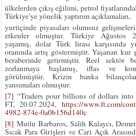
ülkelerden çıkış eğilimi, petrol fiyatlarınd
Türkiye’ye yönelik yaptırım açıklamaları,
yurtiçinde piyasaları olumsuz gelişmeleri
etkenler olmuştur. Türkiye Ağustos 
yaşamış, dolar Türk lirası karşısında 
oranında artış göstermiştir. Yaşanan kur
beraberinde getirmiştir. Reel sektör b
zorlanmaya başlamış, iflas ve konk
görülmüştür. Krizin banka bilançol
yansımaları olmuştur.
[7]
“Traders pour billions of dollars into 
FT, 20.07.2024,
https://www.ft.com/con
4982-874e-0a0b156d140c
[8]
Mutlu Barbaros, Salih Kalaycı, Demet 
Sıcak Para Girişleri ve Cari Açık Arasınd