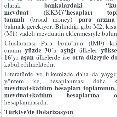
bankalardaki “k
olarak
mevduat
”hesapları top
(KKM)
tanımlı
para arzın
(broad money)
bakmak gerekiyor. Bilindiği gibi M2, kısa
(M1) vadeli mevduatın eklenmesiyle bulun
Uluslararası Para Fonu’nun (IMF) kri
yüzde 30
aştığı
yüks
oranın
’u
ülkeler
16
aşan
orta düzeyde d
’yı
ülkelerde ise
kabul edilmektedir.
Literatürde ve ülkemizde daha da yaygın
yöntem ise, hesaplanması daha 
mevduat+katılım hesapları toplamının
mevduat+katılım hesaplarına o
hesaplanmasıdır.
Türkiye’de Dolarizasyon