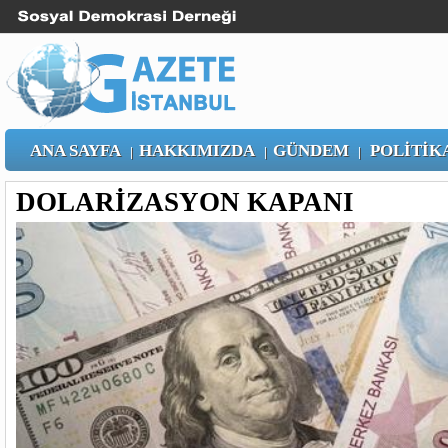
ANA SAYFA
HAKKIMIZDA
GÜNDEM
POLİTİK
|
|
|
DOLARİZASYON KAPANI