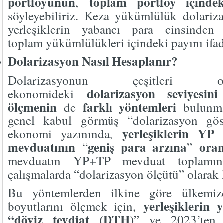
portföyünün
toplam portföy içinde
,
söyleyebiliriz. Keza yükümlülük dolariz
yerleşiklerin yabancı para cinsinden 
toplam yükümlülükleri içindeki payını ifad
Dolarizasyon Nasıl Hesaplanır?
Dolarizasyonun çeşitleri 
dolarizasyon seviyesin
ekonomideki
ölçmenin
farklı yöntemleri
de
bulunmak
genel kabul görmüş “dolarizasyon göst
yerleşiklerin YP
ekonomi yazınında,
mevduatının
geniş para arzına
oran
“
”
mevduatın YP+TP mevduat toplamına
çalışmalarda “dolarizasyon ölçütü” olarak 
Bu yöntemlerden ilkine göre ülkemiz
yerleşiklerin 
boyutlarını ölçmek için,
“döviz tevdiat (DTH)
” ve 2023’ten 