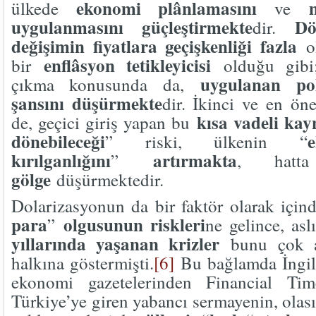
ekonomi plânlamasını
ülkede
ve
uygulanmasını güçleştirmekte
Dö
dir.
değişimin fiyatlara geçişkenliği fazla
ol
enflâsyon tetikleyicisi
bir
olduğu gibi;
uygulanan pol
çıkma konusunda da,
şansını düşürmekte
dir. İkinci ve en ön
kısa vadeli ka
de, geçici giriş yapan bu
dönebileceği
” riski, ülkenin “
kırılganlığını
artırmakta
”
, hat
gölge
düşürmektedir.
Dolarizasyonun da bir faktör olarak içind
para
olgusunun riskleri
”
ne gelince, as
yıllarında yaşanan krizler
bunu çok a
halkına göstermişti.
[6]
Bu bağlamda İngilt
ekonomi gazetelerinden Financial Ti
Türkiye’ye giren yabancı sermayenin, olası