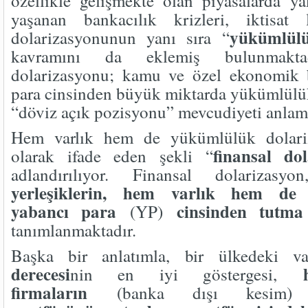
özellikle gelişmekte olan piyasalarda y
yaşanan bankacılık krizleri, iktisat l
yükümlülü
dolarizasyonunun yanı sıra “
kavramını da eklemiş bulunmakta
dolarizasyonu; kamu ve özel ekonomik b
para cinsinden büyük miktarda yükümlülü
“döviz açık pozisyonu” mevcudiyeti anlam
Hem varlık hem de yükümlülük dolariza
finansal dol
olarak ifade eden şekli “
adlandırılıyor. Finansal dolarizas
yerleşiklerin, hem varlık hem de 
yabancı para
cinsinden tutma 
(YP)
tanımlanmaktadır.
Başka bir anlatımla, bir ülkedeki v
derecesi
nin en iyi göstergesi,
firmaların
(banka dışı kesi