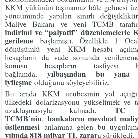
KKM yükünün taşınamaz hâle gelmesi üz
yönetiminde yapılan sınırlı değişiklikt
Maliye Bakanı ve yeni TCMB tarafı
indirimi ve “palyatif” düzenlemelerle
gerileme
başlamıştı. Özellikle 1 Oca
dönüşümlü yeni KKM hesabı açılm
hesapların da vade sonunda yenilenem
konusu hesapların tasfiyesi h
yılbaşından bu yana
bağlamda,
iyileşme
olduğunu söyleyebiliriz.
Bu arada KKM ucubesinin yol açtığı s
ülkedeki dolarizasyonu yükseltmek ve ta
TC H
uzaklaşmasıyla kalmadı.
TCMB’nin
bankaların mevduat maliye
,
üstlenmesi
anlamına gelen bu uygula
yılında 818 milyar TL zarar
a sürükledi.