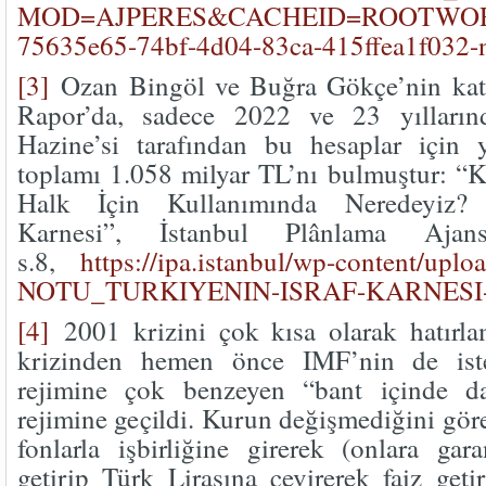
MOD=AJPERES&CACHEID=ROOTWOR
75635e65-74bf-4d04-83ca-415ffea1f032
[3]
Ozan Bingöl ve Buğra Gökçe’nin katkı
Rapor’da, sadece 2022 ve 23 yılla
Hazine’si tarafından bu hesaplar için 
toplamı 1.058 milyar TL’nı bulmuştur: “
Halk İçin Kullanımında Neredeyiz? T
Karnesi”, İstanbul Plânlama Ajan
s.8,
https://ipa.istanbul/wp-content/upl
NOTU_TURKIYENIN-ISRAF-KARNESI-
[4]
2001 krizini çok kısa olarak hatırla
krizinden hemen önce IMF’nin de iste
rejimine çok benzeyen “bant içinde da
rejimine geçildi. Kurun değişmediğini gör
fonlarla işbirliğine girerek (onlara gar
getirip Türk Lirasına çevirerek faiz geti