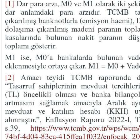
[1]
Dar para arzı, M0 ve M1 olarak iki şeki
dar anlamdaki para arzıdır. TCMB ta
çıkarılmış banknotlarla (emisyon hacmi), 
dolaşıma çıkarılmış madeni paranın topl
kasalarında bulunan nakit paranın düş
toplamı gösterir.
M1 ise, M0’a bankalarda bulunan vad
eklenmesiyle ortaya çıkar. M1 = M0 + Va
[2]
Amacı teyidi TCMB raporunda da
“Tasarruf sahiplerinin mevduat tercihler
(TL) öncelikli olması ve banka bilanço
artmasını sağlamak amacıyla Aralık ay
mevduat ve katılım hesabı (KKH) uy
alınmıştır.”, Enflasyon Raporu 2022-I,
s.39,
https://www.tcmb.gov.tr/wps/wcm
74bf-4d04-83ca-415ffea1f032/enfocak_20