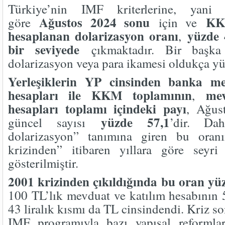
Türkiye’nin IMF kriterlerine, yan
Ağustos 2024 sonu
KK
göre
için ve
hesaplanan dolarizasyon oranı
yüzde 
,
bir seviyede
çıkmaktadır. Bir başka 
dolarizasyon veya para ikamesi oldukça yü
Yerleşiklerin YP cinsinden banka me
hesapları ile KKM toplamının
mevd
,
hesapları toplamı içindeki payı
, Ağust
yüzde 57,1
güncel sayısı
’dir. Da
dolarizasyon” tanımına giren bu oranı
krizinden” itibaren yıllara göre seyri 
gösterilmiştir.
2001 krizinden çıkıldığında bu oran yüz
100 TL’lık mevduat ve katılım hesabının 5
43 liralık kısmı da TL cinsindendi. Kriz 
IMF programıyla bazı yapısal reformlar