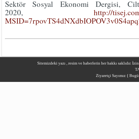
Sektör Sosyal Ekonomi Dergisi, Ci
2020,
http://tisej.c
MSID=7rpovTS4dNXdbIOPOV3v0S4ap
Sitemizdeki yazı , resim ve haberlerin her hakkı saklıdır. İ
T
Ziyaretçi Sayımız { Bugü