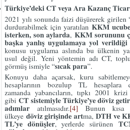
Türkiye’deki CT veya Ara Kazanç Ticar
2021 yılı sonunda faizi düşürerek girile
KKM ucubes
durdurabilmek için yaratılan
isterken, son aylarda
KKM sorununu çö
,
başka yanlış uygulamaya yol verildiği
konusu uygulama aslında bu ülkenin ya
usul değil. Yeni yöntemin adı CT, top
sıcak para
görmüş ismiyle “
”.
Konuyu daha açarsak, kuru sabitlemey
hesaplarının bozulup TL hesaplara d
zamanda yabancıların, tıpkı 2001 kriz
CT sistemiyle Türkiye’ye döviz getir
gibi
adımlar
atılmasıdır.
[4]
Bunun kısa 
döviz girişinde art
DTH ve KK
ülkeye
ma,
TL’ye dönüşler
TCM
, yerlerde sürünen