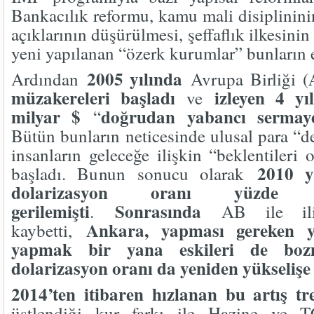
Bankacılık reformu, kamu mali disiplinini
açıklarının düşürülmesi, şeffaflık ilkesinin
yeni yapılanan “özerk kurumlar” bunların e
2005 yılında
Ardından
Avrupa Birliği (
müzakereleri başladı
izleyen 4 yı
ve
milyar $
doğrudan yabancı sermaye
“
Bütün bunların neticesinde ulusal para “
insanların geleceğe ilişkin “beklentiler
2010 yı
başladı. Bunun sonucu olarak
dolarizasyon oranı yüzde 
gerilemişti
Sonrasında
.
AB ile iliş
Ankara, yapması gereken ya
kaybetti,
yapmak bir yana eskileri de bozm
dolarizasyon oranı da yeniden yükseliş
2014’ten itibaren hızlanan bu artış tr
üstlendiği kur farkı ile Hazine ve 