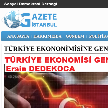
ANA SAYFA
HAKKIMIZDA
GÜNDEM
POLİTİK
|
|
|
TÜRKİYE EKONONİMİSİNE GEN