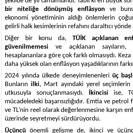
şekilde de yıl tamamlandı. Tabii ki en büyük so
bir niteliğe dönüşmüş enflâsyon
ve bunun
ekonomi yönetiminin aldığı önlemlerin çoğun
gelirli halk kesimlerinin refahını daraltıcı yönd
Diğer bir konu da,
TÜİK açıklanan enf
güvenilmemesi
ve açıklanan sayıların,
hesaplananlara göre çok farklı olmasıydı. Keza 
daha yüksek olan enflâsyon yaşadıklarının fark
2024 yılında ülkede deneyimlenenleri
üç başl
Bunların
ilki
, Mart ayındaki yerel seçimlerin
utkusuyla sonuçlanmasıydı.
İkincisi
ise, TC
mücadeledeki başarısızlığıdır. Emtia ve petrol 
ve TL’nin reel olarak değerlenmesine karşın en
üzerinde seyretmeyi sürdürüyordu.
Üçüncü
önemli gelişme de, ikinci ve üçün