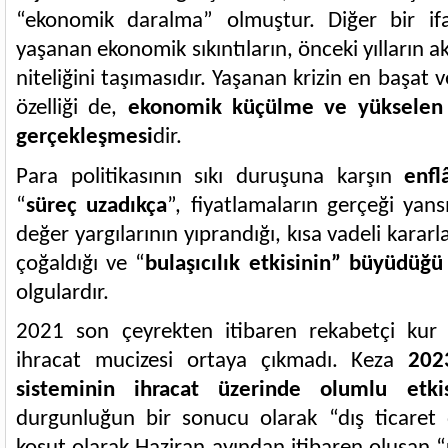
“ekonomik daralma” olmuştur. Diğer bir if
yaşanan ekonomik sıkıntıların, önceki yılların a
niteliğini taşımasıdır. Yaşanan krizin en başat 
özelliği de,
ekonomik küçülme ve yükselen 
gerçekleşmesi
dir.
Para politikasının sıkı duruşuna karşın
enfl
“
süreç uzadıkça
”, fiyatlamaların gerçeği yans
değer yargılarının yıprandığı, kısa vadeli karar
çoğaldığı ve “
bulaşıcılık etkisinin” büyüdüğü
olgulardır.
2021 son çeyrekten itibaren rekabetçi kur 
ihracat mucizesi ortaya çıkmadı. Keza
202
sisteminin ihracat üzerinde olumlu etki
durgunluğun bir sonucu olarak “dış ticaret