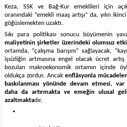
Keza, SSK ve Bağ-Kur emeklileri için aç
oranındaki “emekli maaş artışı” da, yılın ikinc
göğüslemekten uzaktı.
Sıkı para politikası sonucu büyümenin yav
maliyetinin şirketler üzerindeki olumsuz etki
ortamda, “çalışma barışını” sağlayacak, “kayıt
işsizliğin artmasına engel olacak ücret artış
bozulan makroekonomik ortamın içinde öyle
oldukça zordur. Ancak
enflâsyonla mücadelen
baskılanması yönünde devam etmesi
,
var 
daha da artırmakta ve emeğin ulusal gel
azaltmakta
dır.