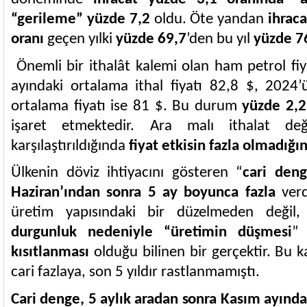
“gerileme” yüzde 7,2
oldu. Öte yandan
ihraca
oranı
geçen yılki
yüzde 69,7
’den bu yıl
yüzde 7
Önemli bir ithalât kalemi olan ham petrol fiy
ayındaki ortalama ithal fiyatı 82,8 $, 2024
ortalama fiyatı ise 81 $. Bu durum
yüzde 2,2
işaret etmektedir. Ara malı ithalat değ
karşılaştırıldığında
fiyat etkisin fazla olmadığı
Ülkenin döviz ihtiyacını gösteren “
cari den
Haziran’ından sonra 5 ay boyunca fazla
ver
üretim yapısındaki bir düzelmeden değil
durgunluk nedeniyle “üretimin düşmesi
”
kısıtlanması
olduğu bilinen bir gerçektir. Bu k
cari fazlaya, son 5 yıldır rastlanmamıştı.
Cari denge, 5 aylık aradan sonra Kasım ayınd