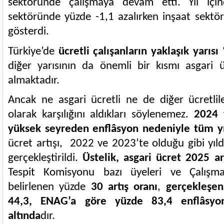
sektöründe çalışmaya devam etti. Yıl için
sektöründe yüzde -1,1 azalırken inşaat sektö
gösterdi.
Türkiye’de
ücretli çalışanların yaklaşık yarısı 
diğer yarısının da önemli bir kısmı asgari ü
almaktadır.
Ancak ne asgari ücretli ne de diğer ücretlil
olarak karşılığını aldıkları söylenemez.
2024 y
yüksek seyreden enflâsyon nedeniyle tüm yı
ücret artışı, 2022 ve 2023’te olduğu gibi yılda
gerçekleştirildi.
Üstelik, asgari ücret 2025 art
Tespit Komisyonu bazı üyeleri ve Çalışm
belirlenen yüzde
30 artış oranı
,
gerçekleşen
44,3, ENAG’a göre yüzde 83,4 enflâsyon
altında
dır.