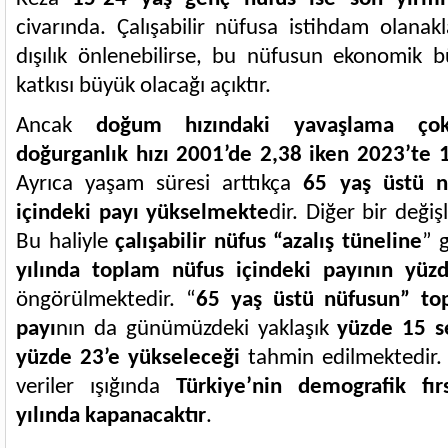
civarında. Çalışabilir nüfusa istihdam olanakla
dışılık önlenebilirse, bu nüfusun ekonomik b
katkısı büyük olacağı açıktır.
Ancak
doğum hızındaki yavaşlama çok
doğurganlık hızı 2001’de 2,38 iken 2023’te 1
Ayrıca yaşam süresi arttıkça
65 yaş üstü n
içindeki payı yükselmekte
dir. Diğer bir değiş
Bu haliyle
çalışabilir nüfus “azalış tüneline
” 
yılında toplam nüfus içindeki payının yüz
öngörülmektedir. “
65 yaş üstü nüfusun” to
payı
nın da günümüzdeki yaklaşık
yüzde 15 s
yüzde 23’e yükseleceği
tahmin edilmektedir.
veriler ışığında
Türkiye’nin demografik fı
yılında kapanacaktır
.