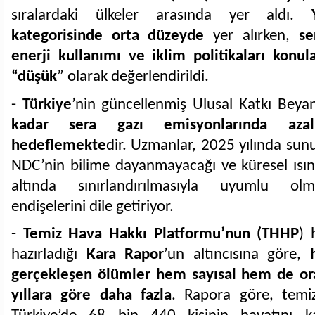
sıralardaki ülkeler arasında yer aldı.
kategorisinde orta düzeyde
yer alırken,
se
enerji kullanımı ve iklim politikaları konul
“düşük
” olarak değerlendirildi.
-
Türkiye
’nin güncellenmiş Ulusal Katkı Beya
kadar sera gazı emisyonlarında azal
hedeflemekte
dir. Uzmanlar, 2025 yılında sun
NDC’nin bilime dayanmayacağı ve küresel ısı
altında sınırlandırılmasıyla uyumlu ol
endişelerini dile getiriyor.
-
Temiz Hava Hakkı Platformu’nun (THHP
) 
hazırladığı
Kara Rapor
’un altıncısına göre,
gerçekleşen ölümler hem sayısal hem de ora
yıllara göre daha fazla
. Rapora göre, temiz