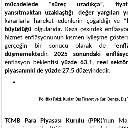
mücadelede “süreç uzadıkça”
,
fiyatl
yansıtmaktan uzaklaştığı
,
değer yargıları yı
kararlarla hareket edenlerin çoğaldığı ve “
büyüdüğü
olgularıdır. Keza çekirdek enflâsyo
hizmet enflâsyonunun kısmen iyileşme gösterd
gerçeğin bir sonucu olarak de “
enfl
düşmemekte
dir.
2025 sonundaki enflâsy
enflasyon beklentisi
yüzde 63,1
,
reel sektö
piyasanınki de yüzde 27,5
düzeyindedir.
Politika Faizi, Kurlar, Dış Ticaret ve Cari Denge, Dış 
TCMB Para Piyasası Kurulu (PPK
)’nun Ma