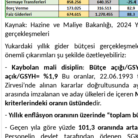
Kaynak: Hazine ve Maliye Bakanlığı, 2024 Yı
gerçekleşmeleri
Yukardaki yıllık gider bütçesi gerçekleşme
önemli çıkarımları şu şekilde özetleyebiliriz:
-
Kaybolan mali disiplin
:
Bütçe açığı/G
açık/GSYH= %1,9
Bu oranlar, 22.06.1993 
Zirvesi’nde alınan kararlar doğrultusunda ay
arasında imzalanan ve aday ülkeleri de içeren
kriterlerindeki oranın üstünde
dir.
-
Yıllık enflâsyon oranının üzerinde “toplam b
- Geçen yıla göre yüzde
101,3 oranında arta
Personelin devlet tarafından ödenen SGK