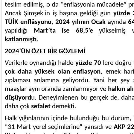
teslim edilmiş, o da “enflasyonla mücadele” pr
Ancak Şimşek’in iş başına geldiği gün
yüzde 
TÜİK enflâsyonu
,
2024 yılının Ocak
ayında
6
yapıldığı
Mart’ta ise 68,5
’e yükselmiş
katlanmıştı
.
2024’ÜN ÖZET BİR GÖZLEMİ
Verilerle oynandığı halde
yüzde 70
’lere doğru
çok daha yüksek olan enflasyon
, emek hari
zıplaması anlamına geliyordu. Yani her şey z
maaşlar aynı oranda zamlanmıyor ve
halkın al
düşüyord
u. Deneyimlenen bu gerçek de, dah
daha çok
sefalet
demekti.
Halk yığınlarının içinde bulunduğu bu durum, k
“31 Mart yerel seçimlerine” yansıdı ve
AKP 22 