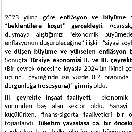
2023 yılına göre
enflâsyon ve büyüme
v
“
beklentilere koşut” gerçekleşti
. Açarsa
duymaya alıştığımız “ekonomik büyümed
enflasyonun düşürüleceğine” ilişkin “siyasi söy
ve
düşen büyüme ve yükselen enflâsyon b
Sonuçta
Türkiye ekonomisi II. ve III. çeyre
(Bir çeyrek öncesine kıyasla 2024’ün ikinci ç
üçüncü çeyreğinde ise yüzde 0,2 oranında 
durgunluğa (resesyona)” girmiş
oldu.
III. çeyrek
te
inşaat faaliyeti
, ekonomik ak
yönünden baş alan sektör oldu. Sanayi 
küçülürken, finans-sigorta faaliyetleri bir
toparlandı.
Tüketim yavaşlasa da, bir öncek