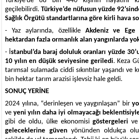
Türkiye’de 68 bin 440 kişinin hayatını 
geçilebilirdi.
Türkiye’de nüfusun yüzde 92’sind
Sağlık Örgütü standartlarına göre kirli hava 
- Yaz aylarında, özellikle
Akdeniz ve Ege 
hektardan fazla ormanlık alan yangınlarda yo
- İ
stanbul’da baraj doluluk oranları yüzde 30’
10 yılın en düşük seviyesine geriledi
. Keza G
tarımsal sulamada ciddi sıkıntılar yaşandı ve 
bin hektar tarım arazisi işlevsiz hale geldi.
SONUÇ YERİNE
2024 yılına, “derinleşen ve yaygınlaşan” bir
yo
ve
yeni yılın daha iyi olmayacağı beklentisiyl
gibi de oldu, ülke ekonomisi
göstergeleri
v
geleceklerine güven
yönünden oldukça olums