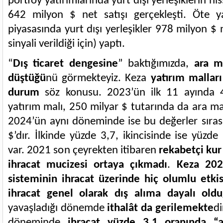
portföy yatırımlarında yurt dışı yerleşiklerin h
642 milyon $ net satışı gerçekleşti. Öte 
piyasasında yurt dışı yerleşikler 978 milyon $ 
sinyali verildiği için) yaptı.
“
Dış ticaret dengesine
” baktığımızda,
ara ma
düştüğü
nü görmekteyiz. Keza
yatırım malları
durum
söz konusu. 2023’ün ilk 11 ayında 4
yatırım malı, 250 milyar $ tutarında da ara malı
2024’ün aynı döneminde ise bu değerler sıras
$’dır. İlkinde yüzde 3,7, ikincisinde ise yüzd
var. 2021 son çeyrekten itibaren
rekabetçi kur
ihracat mucizesi ortaya çıkmadı
.
Keza 2023
sisteminin ihracat üzerinde hiç olumlu etki
ihracat genel olarak dış alıma dayalı ol
yavaşladığı dönemde
ithalât da gerilemekte
di
döneminde
ihracat yüzde 3,1 oranında “a