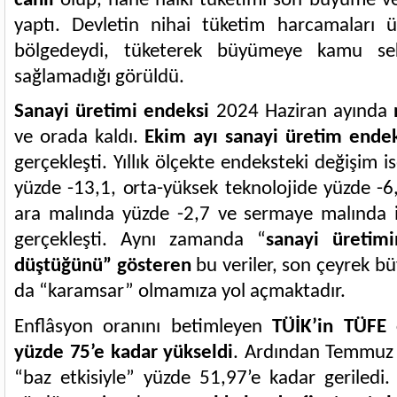
canlı
olup, hane halkı tüketimi son büyüme ve
yaptı. Devletin nihai tüketim harcamaları 
bölgedeydi, tüketerek büyümeye kamu se
sağlamadığı görüldü.
Sanayi üretimi endeksi
2024 Haziran ayında
ve orada kaldı.
Ekim ayı sanayi üretim endek
gerçekleşti. Yıllık ölçekte endeksteki değişim i
yüzde -13,1, orta-yüksek teknolojide yüzde -6,
ara malında yüzde -2,7 ve sermaye malında i
gerçekleşti. Aynı zamanda “
sanayi üretim
düştüğünü” gösteren
bu veriler, son çeyrek b
da “karamsar” olmamıza yol açmaktadır.
Enflâsyon oranını betimleyen
TÜİK’in TÜFE 
yüzde 75’e kadar yükseldi
. Ardından Temmuz 
“baz etkisiyle” yüzde 51,97’e kadar geriledi