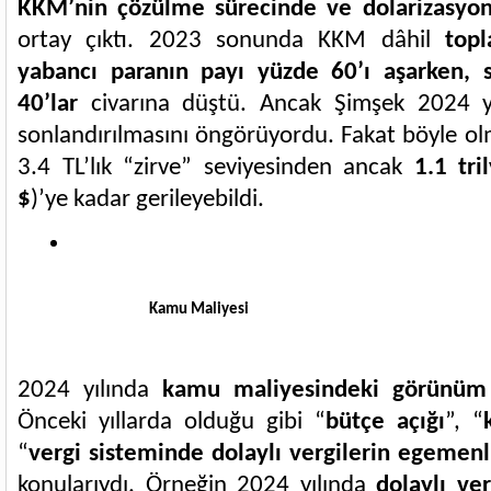
KKM’nin çözülme sürecinde ve dolarizasyon
ortay çıktı. 2023 sonunda KKM dâhil
top
yabancı paranın payı yüzde 60’ı aşarken
40’lar
civarına düştü. Ancak Şimşek 2024 y
sonlandırılmasını öngörüyordu. Fakat böyle olm
3.4 TL’lık “zirve” seviyesinden ancak
1.1 tri
$
)’ye kadar gerileyebildi.
Kamu Maliyesi
2024 yılında
kamu maliyesindeki görünüm 
Önceki yıllarda olduğu gibi “
bütçe açığı
”, “
“
vergi sisteminde dolaylı vergilerin egemenl
konularıydı. Örneğin 2024 yılında
dolaylı ve