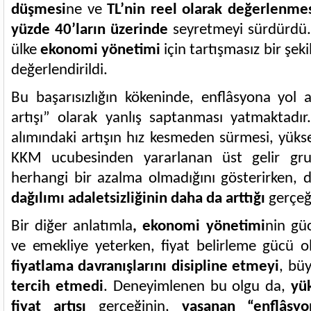
düşmesi
ne ve
TL’nin reel olarak değerlenme
yüzde 40’ların üzerinde
seyretmeyi sürdürdü.
ülke
ekonomi yönetimi
için tartışmasız bir şek
değerlendirildi.
Bu başarısızlığın kökeninde, enflâsyona yol 
artışı” olarak yanlış saptanması yatmaktadır
alımındaki artışın hız kesmeden sürmesi, yükse
KKM ucubesinden yararlanan üst gelir grup
herhangi bir azalma olmadığını gösterirken,
dağılımı adaletsizliğinin daha da arttığı
gerçeğ
Bir diğer anlatımla
, ekonomi yönetimi
nin gü
ve emekliye yeterken, fiyat belirleme gücü 
fiyatlama davranışlarını disipline etmeyi
, büy
tercih etmedi
. Deneyimlenen bu olgu da,
yük
fiyat artışı
gerçeğinin,
yaşanan “enflâsy