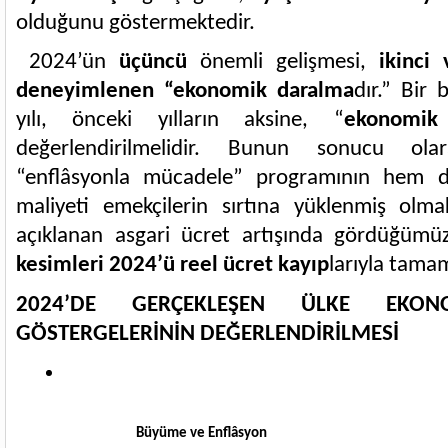
olduğunu göstermektedir.
2024’ün
üçüncü
önemli gelişmesi,
ikinci
deneyimlenen “ekonomik daralma
dır.” Bir
yılı, önceki yılların aksine, “
ekonomik 
değerlendirilmelidir. Bunun sonucu ol
“enflâsyonla mücadele” programının hem d
maliyeti emekçilerin sırtına yüklenmiş olmak
açıklanan asgari ücret artışında gördüğümü
kesimleri 2024’ü reel ücret kayıp
larıyla tamam
2024’DE GERÇEKLEŞEN ÜLKE EKO
GÖSTERGELERİNİN DEĞERLENDİRİLMESİ
Büyüme ve Enflâsyon