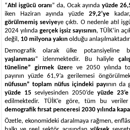
“
Atıl işgücü oranı
” da, Ocak ayında
yüzde 26,
iken Haziran ayında yüzde
29,2’ye
kada
görülmemiş seviye
ye çıktı. O nedenle atıl i
2024 yılında
gerçek işsiz sayısının
, TÜİK’in açı
değil,
10 milyona yakın
olduğu anlaşılmaktadır
Demografik olarak ülke potansiyeline ba
yaşlanması
” izlenmektedir. Bu haliyle
çalı
tüneline” girmek üzer
e ve 2050 yılında to
payının yüzde 61,9’a gerilemesi öngörülmek
nüfusun” toplam nüfus içindeki payı
nın da 
yüzde 15
seviyesinden 2050’de
yüzde 23’e
edilmektedir. TÜİK’e göre, tüm bu veriler 
demografik fırsat penceresi 2030 yılında kapa
Özetle, ekonomideki daralmaya rağmen, enflâs
halkı ve reel sektör açısından
yüksek
seyret