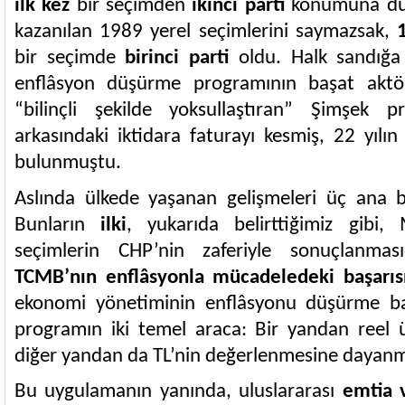
ilk kez
bir seçimden
ikinci parti
konumuna dü
kazanılan 1989 yerel seçimlerini saymazsak,
bir seçimde
birinci parti
oldu. Halk sandığa 
enflâsyon düşürme programının başat aktö
“bilinçli şekilde yoksullaştıran” Şimşek
arkasındaki iktidara faturayı kesmiş, 22 yılı
bulunmuştu.
Aslında ülkede yaşanan gelişmeleri üç ana baş
Bunların
ilki
, yukarıda belirttiğimiz gibi,
seçimlerin CHP’nin zaferiyle sonuçlanmas
TCMB’nın enflâsyonla mücadeledeki başarısı
ekonomi yönetiminin enflâsyonu düşürme ba
programın iki temel araca: Bir yandan reel ü
diğer yandan da TL’nin değerlenmesine dayan
Bu uygulamanın yanında, uluslararası
emtia v