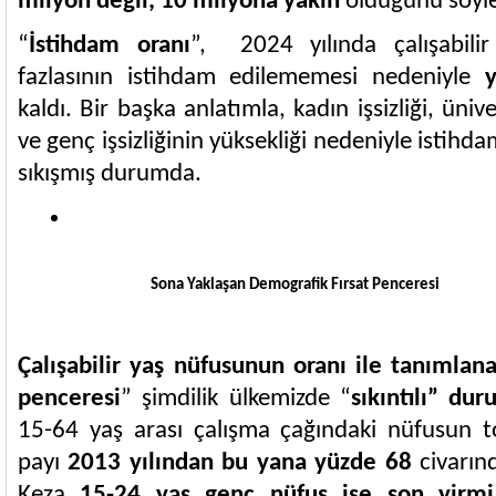
milyon değil, 10 milyona yakın
olduğunu söyley
“
İstihdam oranı
”, 2024 yılında çalışabili
fazlasının istihdam edilememesi nedeniyle
y
kaldı. Bir başka anlatımla, kadın işsizliği, üniv
ve genç işsizliğinin yüksekliği nedeniyle istihd
sıkışmış durumda.
Sona Yaklaşan Demografik Fırsat Penceresi
Çalışabilir yaş nüfusunun oranı ile tanımlan
penceresi
” şimdilik ülkemizde “
sıkıntılı” du
15-64 yaş arası çalışma çağındaki nüfusun t
payı
2013 yılından bu yana yüzde 68
civarın
Keza
15-24 yaş genç nüfus ise son yirmi