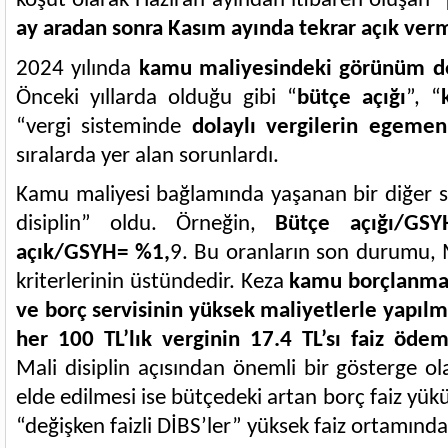
koşut olarak Haziran ayından itibaren oluşan “
ay aradan sonra Kasım ayında tekrar açık ver
2024 yılında
kamu maliyesindeki görünüm de
Önceki yıllarda olduğu gibi “
bütçe açığı
”, “
“vergi sisteminde
dolaylı vergilerin egemenl
sıralarda yer alan sorunlardı.
Kamu maliyesi bağlamında yaşanan bir diğer sı
disiplin” oldu. Örneğin,
Bütçe açığı/GS
açık/GSYH= %1,
9. Bu oranların son durumu, 
kriterlerinin üstündedir. Keza
kamu borçlanmas
ve borç servisinin yüksek maliyetlerle yapılm
her 100 TL’lık verginin 17.4 TL’sı faiz öd
Mali disiplin açısından önemli bir gösterge ola
elde edilmesi ise bütçedeki artan borç faiz yükü
“değişken faizli DİBS’ler” yüksek faiz ortamında