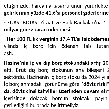
ettiğimizde, harcama tasarrufunun yürürlükte 
gelirlerinin yüzde 41,6’sı personel giderlerine
- EÜAŞ, BOTAŞ, Ziraat ve Halk Bankaları’na 1 
milyar görev zararı
ödenmesi.
-
Her 100 TL’lık verginin 17.4 TL’sı faiz ödemes
yılında iç borç için ödenen faiz tutarı
aştı
Hazine’nin iç ve dış borç stokundaki artış 2
etti. Brüt dış borç stokunun ana bileşeni 
sektördü. Hazinenin iç borç stoku da 2024 yılı
İç borçlanmadaki görünüme göre “
döviz riski
da, döviz cinsi tahviller üzerinden devam
etm
içerisinde dolacak borcun stoktaki payı
gerilediğini bu arada belirtmeliyiz.