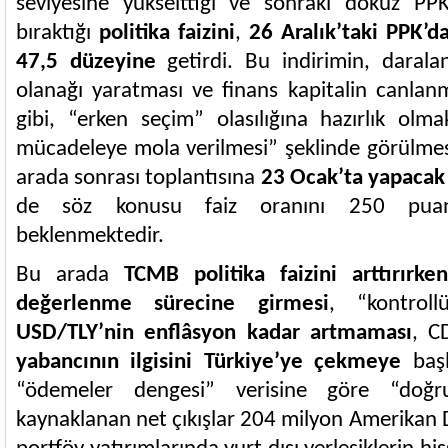
seviyesine yükselttiği ve sonraki dokuz PPK
bıraktığı
politika faizini
,
26 Aralık’taki PPK’d
47,5 düzeyine
getirdi. Bu indirimin, daral
olanağı yaratması ve finans kapitalin canlan
gibi, “erken seçim” olasılığına hazırlık olm
mücadeleye mola verilmesi” şeklinde görülm
arada sonrası toplantısına
23 Ocak’ta yapacak
de söz konusu faiz oranını 250 pua
beklenmektedir.
Bu arada
TCMB politika faizini arttırırke
değerlenme sürecine girmesi
, “kontrol
USD/TLY’nin enflâsyon kadar artmaması
, C
yabancının ilgisini Türkiye’ye çekmeye
başl
“ödemeler dengesi” verisine göre “doğru
kaynaklanan net çıkışlar 204 milyon Amerikan D