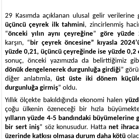
29 Kasımda açıklanan ulusal gelir verilerine
üçüncü çeyrek ilk tahmini
, zincirlenmiş ha
“
önceki yılın aynı çeyreğine
”
göre yüzde 2
karşın, “
bir çeyrek öncesine” kıyasla 2024’
yüzde 0,21, üçüncü çeyreğinde ise yüzde 0,2
sonuç, önceki yazımızda da belirttiğimiz gi
dönük dengelenerek durgunluğa girdiği
” görü
diğer anlatımla,
üst üste iki dönem küçül
durgunluğa girmiş
” oldu.
Yıllık ölçekte bakıldığında ekonomi halen
yüzd
çoğu ülkenin özeneceği bir hızla büyümek
yılların yüzde 4-5 bandındaki büyümelerine
bir sert iniş
” söz konusudur. Hatta
net ihraca
üzerinde katkısı olmasa durum daha kötü
olac