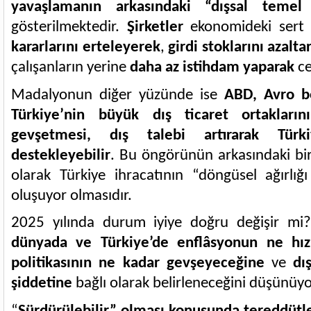
yavaşlamanın arkasındaki “dışsal temel 
gösterilmektedir.
Şirketler
ekonomideki sert
kararlarını erteleyerek
,
girdi stoklarını azalta
çalışanların yerine
daha az istihdam yaparak
ce
Madalyonun diğer yüzünde ise
ABD, Avro bö
Türkiye’nin büyük dış ticaret ortaklarını
gevşetmesi, dış talebi artırarak Türk
destekleyebilir
. Bu öngörünün arkasındaki bir
olarak Türkiye ihracatının “döngüsel ağırlığ
oluşuyor olmasıdır.
2025 yılında durum iyiye doğru değişir mi
dünyada ve Türkiye’de enflâsyonun ne hız
politikasının ne kadar gevşeyeceğine
ve
dı
şiddetine
bağlı olarak belirleneceğini düşünüyo