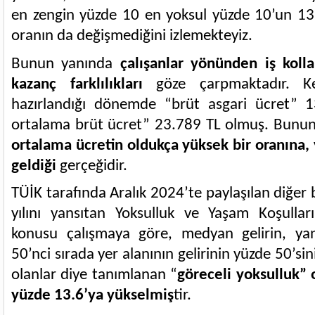
en zengin yüzde 10 en yoksul yüzde 10’un 13,
oranın da değişmediğini izlemekteyiz.
Bunun yanında
çalışanlar yönünden iş kolla
kazanç farklılıkları
göze çarpmaktadır. Ke
hazırlandığı dönemde “brüt asgari ücret” 1
ortalama brüt ücret” 23.789 TL olmuş. Bunu
ortalama ücretin oldukça yüksek bir oranına,
geldiği
gerçeğidir.
TÜİK tarafında Aralık 2024’te paylaşılan diğer
yılını yansıtan Yoksulluk ve Yaşam Koşulları İ
konusu çalışmaya göre, medyan gelirin, ya
50’nci sırada yer alanının gelirinin yüzde 50’sin
olanlar diye tanımlanan “
göreceli yoksulluk” 
yüzde 13.6’ya yükselmiş
tir.