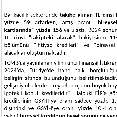
Bankacılık sektöründe
takibe alınan TL cinsi
yüzde 59 artarken
, artış oranı “
bireyse
kartlarında” yüzde 156
’ya ulaştı. 2024 son
TL cinsi “takipteki alacak
” bakiyesinin 11
bölümünü “ihtiyaç kredileri” ve “bireysel
alacaklar oluşturmaktadır.
TCMB’ca yayınlanan yılın ikinci Finansal İstikra
2024’da, Türkiye’de hane halkı borçluluğu
belirgin altında bulunduğunu belirtilmektedir.
gelişmiş ülkelerde bireysel borçların büyük bü
ipotekli konut kredileridir”. Halbuki FİR’e gö
kredilerinin GSYİH’ya oranı sadece yüzde 1
dışındaki ve GSYİH’ye oranı yüzde 10,4 ol
yakın)
bireysel kredilerin başat sorunu da vad