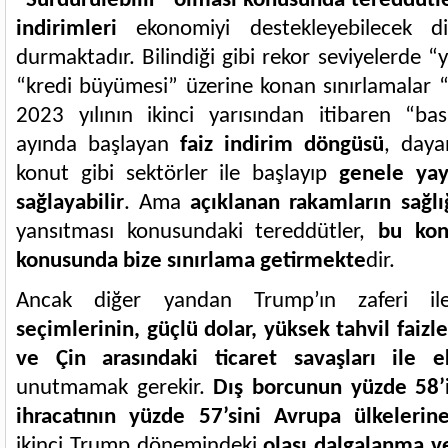
“
Sürdürülebilir” olması konusunda tereddütle
indirimleri
ekonomiyi destekleyebilecek di
durmaktadır. Bilindiği gibi rekor seviyelerde “y
“kredi büyümesi” üzerine konan sınırlamalar
2023 yılının ikinci yarısından itibaren “bas
ayında başlayan
faiz indirim döngüsü
, daya
konut gibi sektörler ile başlayıp
genele yay
sağlayabilir
. Ama
açıklanan rakamların sağlı
yansıtması konusundaki tereddütler,
bu kon
konusunda bize sınırlama getirmekte
dir.
Ancak diğer yandan Trump’ın zaferi i
seçimlerinin, güçlü dolar, yüksek tahvil faizl
ve Çin arasındaki ticaret savaşları ile ek
unutmamak gerekir.
Dış borcunun yüzde 58’i
ihracatının yüzde 57’sini Avrupa ülkeleri
ikinci Trump dönemindeki
olası dalgalanma v