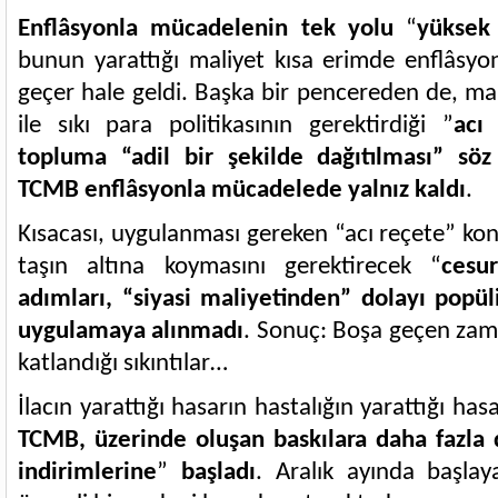
Enflâsyonla mücadelenin tek yolu
“
yüksek 
bunun yarattığı maliyet kısa erimde enflâsyon
geçer hale geldi. Başka bir pencereden de, maliy
ile sıkı para politikasının gerektirdiği ”
acı
topluma “adil bir şekilde dağıtılması” sö
TCMB enflâsyonla mücadelede yalnız kaldı
.
Kısacası, uygulanması gereken “acı reçete” kon
taşın altına koymasını gerektirecek “
cesu
adımları, “siyasi maliyetinden” dolayı popül
uygulamaya alınmadı
. Sonuç: Boşa geçen zaman
katlandığı sıkıntılar…
İlacın yarattığı hasarın hastalığın yarattığı has
TCMB, üzerinde oluşan baskılara daha fazl
indirimlerine
”
başladı
. Aralık ayında başlaya