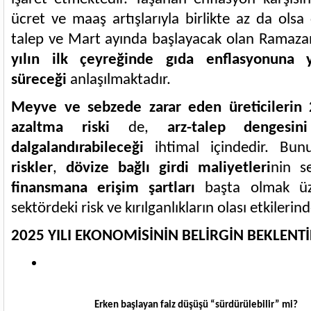
ücret ve maaş artışlarıyla birlikte az da ols
talep ve Mart ayında başlayacak olan Ramazan
yılın ilk çeyreğinde gıda enflasyonuna y
süreceği
anlaşılmaktadır.
Meyve ve sebzede zarar eden üreticilerin 
azaltma riski
de,
arz-talep dengesini
dalgalandırabileceği
ihtimal içindedir. Bu
riskler
,
dövize bağlı girdi maliyetleri
nin s
finansmana erişim şartları
başta olmak üz
sektördeki risk ve kırılganlıkların olası etkilerind
2025 YILI EKONOMİSİNİN BELİRGİN BEKLENTİ
Erken başlayan faiz düşüşü “sürdürülebilir” mi?