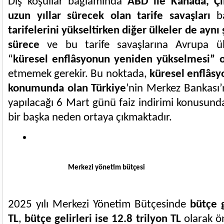
Dış koşullar bağlamında
ABD ile Kanada, Çi
uzun yıllar sürecek olan tarife savaşları
b
tarifelerini yükseltirken diğer ülkeler de aynı
sürece
ve bu tarife savaşlarına Avrupa ülk
“
küresel enflâsyonun yeniden yükselmesi” ol
etmemek gerekir. Bu noktada,
küresel enflâsy
konumunda olan Türkiye
’nin Merkez Bankası’
yapılacağı 6 Mart günü faiz indirimi konusund
bir başka neden ortaya çıkmaktadır.
Merkezi yönetim bütçesi
2025 yılı Merkezi Yönetim Bütçesinde
bütçe g
TL
,
bütçe gelirleri ise 12.8 trilyon TL
olarak ö