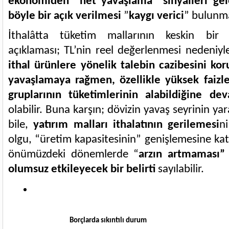
ekonomiden “net yavaşlama” sinyalleri gel
böyle bir açık verilmesi
”
kaygı verici
” bulunma
İthalâtta tüketim mallarının keskin bir 
açıklaması; TL’nin reel değerlenmesi nedeniyl
ithal ürünlere yönelik talebin cazibesini ko
yavaşlamaya rağmen, özellikle yüksek faizle
gruplarının tüketimlerinin alabildiğine 
olabilir. Buna karşın; dövizin yavaş seyrinin yara
bile,
yatırım malları ithalatının gerilemesi
n
olgu, “üretim kapasitesinin” genişlemesine kat
önümüzdeki dönemlerde “
arzın artmaması” 
olumsuz etkileyecek bir belirti
sayılabilir.
Borçlarda sıkıntılı durum