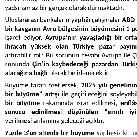
yadsınamaz bir gerçek olarak durmaktadır.
Uluslararası bankaların yaptığı çalışmalar
ABD i
bir kavganın Avro bölgesinin büyümesini 1 p
işaret ediyor.
Avrupa’nın yavaşladığı bir or
ihracatı yüksek olan Türkiye pazar payını
artırabilir mi? Bu sorunun cevabı Avrupa ile Ç
sonunda
Çin’in kaybedeceği pazardan Türki
alacağına bağlı
olarak belirlenecektir
Büyüme tarafı özetlersek,
2025 yılı genelini
bir büyüme” artışı
ile geçirileceğini söyleyebil
bir büyüme
rakamında ısrar edilmesi,
enflâ
sonucu edinilmesi düşünülen “sınırlı iy
verilmesi
anlamına geleceği açıktır.
Yüzde 3'ün altında bir büyüme
şüphesiz ki Tür