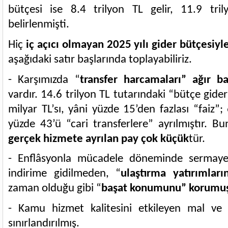
bütçesi ise 8.4 trilyon TL gelir, 11.9 tri
belirlenmişti.
Hiç
iç açıcı olmayan 2025 yılı gider bütçesiyle
aşağıdaki satır başlarında toplayabiliriz.
- Karşımızda “
transfer harcamaları” ağır ba
vardır. 14.6 trilyon TL tutarındaki “bütçe gider
milyar TL’sı, yâni yüzde 15’den fazlası “faiz”; 
yüzde 43’ü “cari transferlere” ayrılmıştır. 
gerçek hizmete ayrılan pay çok küçük
tür.
- Enflâsyonla mücadele döneminde sermaye 
indirime gidilmeden, “
ulaştırma yatırımları
zaman olduğu gibi “
başat konumunu” korumu
- Kamu hizmet kalitesini etkileyen mal ve h
sınırlandırılmış.