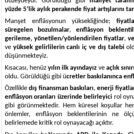
düzeydeydi. Görüldüğü gibi
maliyet tarafı
yüzde 5’lik aylık perakende fiyat artışlarını 
Manşet enflâsyonun yüksekliğinde;
fiyat
süregelen bozulmalar
,
enflâsyon beklenti
gerileme,
yönetilen/yönlendirilen fiyatlar
,
ve
ve
yüksek gelirlilerin canlı iç ve dış talebi
ol
düşünmekteyiz.
Kısacası, henüz
yılın ilk ayındayız
ve
açlık sını
oldu. Görüldüğü gibi ü
cretler baskılanınca en
Özellikle
dış finansman baskıları
,
enerji fiyatla
enflâsyon oranları üzerinde belirleyici
rol oy
gibi görünmektedir. Hem küresel koşullar h
önlemler, enflâsyon beklentilerinin ne ölç
belirlemede kritik rol oynayacağı açıktır.