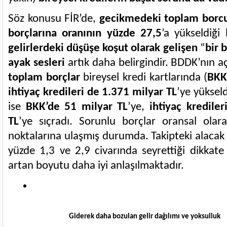
Söz konusu FİR’de,
gecikmedeki toplam borcu
borçlarına oranının yüzde 27,5
’a yükseldiği 
gelirlerdeki düşüşe koşut olarak gelişen
“
bir 
ayak sesleri
artık daha belirgindir. BDDK’nın aç
toplam borçlar
bireysel kredi kartlarında (
BKK
ihtiyaç kredileri de 1.371 milyar TL
’ye yüksel
ise
BKK’de 51 milyar TL
’ye,
ihtiyaç kredile
TL
’ye sıçradı. Sorunlu borçlar oransal ola
noktalarına ulaşmış durumda. Takipteki alacak 
yüzde 1,3 ve 2,9 civarında seyrettiği dikkate
artan boyutu daha iyi anlaşılmaktadır.
Giderek daha bozulan gelir dağılımı ve yoksulluk