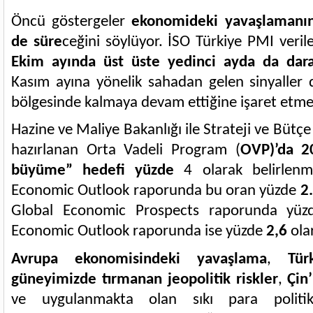
Öncü göstergeler
ekonomideki yavaşlamanı
de süre
ceğini söylüyor. İSO Türkiye PMI veril
Ekim ayında üst üste yedinci ayda da dara
Kasım ayına yönelik sahadan gelen sinyaller 
bölgesinde kalmaya devam ettiğine işaret etme
Hazine ve Maliye Bakanlığı ile Strateji ve Bütçe
hazırlanan Orta Vadeli Program (
OVP)’da
2
büyüme” hedefi yüzde
4 olarak belirlen
Economic Outlook raporunda bu oran yüzde
2
Global Economic Prospects raporunda yü
Economic Outlook raporunda ise yüzde
2,6
ola
Avrupa ekonomisindeki yavaşlama
,
Tür
güneyimizde tırmanan jeopolitik riskler
,
Çin
ve uygulanmakta olan sıkı para politi