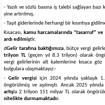
- Yazılı ve sözlü basına iş talebi sağlayan bazı
yine artırılmış.
- Taşıt giderlerinde herhangi bir kısıntıya gidil
Kısacası,
kamu harcamalarında “tasarruf” ve “
ardı edilmiş
tir.
d
Gelir tarafına baktığımıza
, bütçe vergi gelirl
trilyon TL
(geçen yıl 8.3 trilyon) olarak öng
vergi gelirlerinin alt kalemlerine kısaca göz 
bulgulara ulaşmaktayız:-
-
Gelir vergisi
için 2024 yılında yaklaşık 1.
öngörülmüş ve aşılmıştı. Ancak 2025 yılınd
artış
la 2 trilyon 151 milyar TL olarak öngörü
nitelikte durmamaktadı
r.