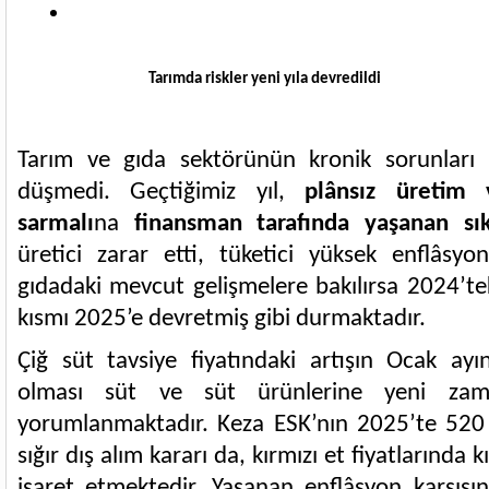
Tarımda riskler yeni yıla devredildi
Tarım ve gıda sektörünün kronik sorunlar
düşmedi. Geçtiğimiz yıl,
plânsız üretim
sarmalı
na
finansman tarafında yaşanan sıkı
üretici zarar etti, tüketici yüksek enflâsyo
gıdadaki mevcut gelişmelere bakılırsa 2024’tek
kısmı 2025’e devretmiş gibi durmaktadır.
Çiğ süt tavsiye fiyatındaki artışın Ocak ayı
olması süt ve süt ürünlerine yeni zamla
yorumlanmaktadır. Keza ESK’nın 2025’te 520 b
sığır dış alım kararı da, kırmızı et fiyatlarında 
işaret etmektedir. Yaşanan enflâsyon karşısı