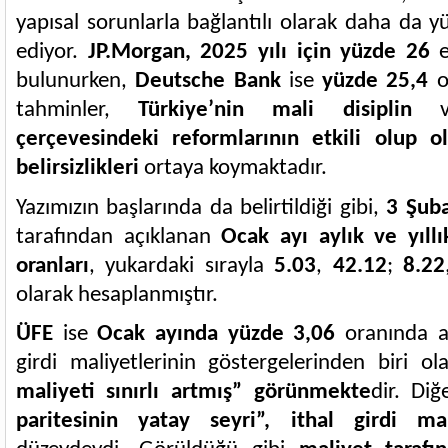
yapısal sorunlarla bağlantılı olarak daha da yü
ediyor.
JP.Morgan, 2025 yılı için yüzde 26
e
bulunurken,
Deutsche Bank
ise
yüzde 25,4
o
tahminler,
Türkiye’nin mali disiplin
çerçevesindeki reformlarının etkili olup 
belirsizlikleri
ortaya koymaktadır.
Yazımızın başlarında da belirtildiği gibi,
3 Şuba
tarafından açıklanan
Ocak ayı aylık ve yıll
oranları
, yukardaki sırayla
5.03
,
42.12
;
8.22
olarak hesaplanmıştır.
ÜFE
ise
Ocak ayında yüzde 3,06
oranında a
girdi maliyetlerinin göstergelerinden biri ol
maliyeti sınırlı artmış” görünmekte
dir. Di
paritesinin yatay seyri”, ithal girdi mali