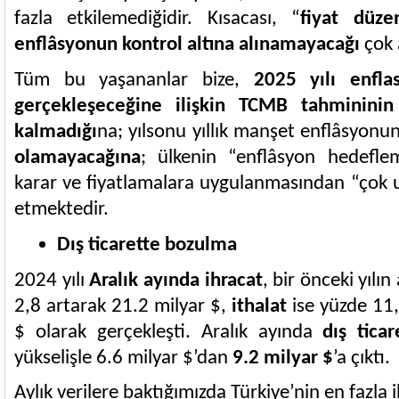
fazla etkilemediğidir. Kısacası, “
fiyat düze
enflâsyonun kontrol altına alınamayacağı
çok 
Tüm bu yaşananlar bize,
2025 yılı enfl
gerçekleşeceğine ilişkin TCMB tahmininin h
kalmadığı
na;
yılsonu yıllık manşet enflâsyonu
olamayacağına
; ülkenin “enflâsyon hedefl
karar ve fiyatlamalara uygulanmasından “çok 
etmektedir.
Dış ticarette bozulma
2024 yılı
Aralık ayında ihracat
, bir önceki yılı
2,8 artarak 21.2 milyar $,
ithalat
ise yüzde 11
$ olarak gerçekleşti. Aralık ayında
dış ticar
yükselişle 6.6 milyar $’dan
9.2 milyar $
’a çıktı.
Aylık verilere baktığımızda Türkiye’nin en fazla i