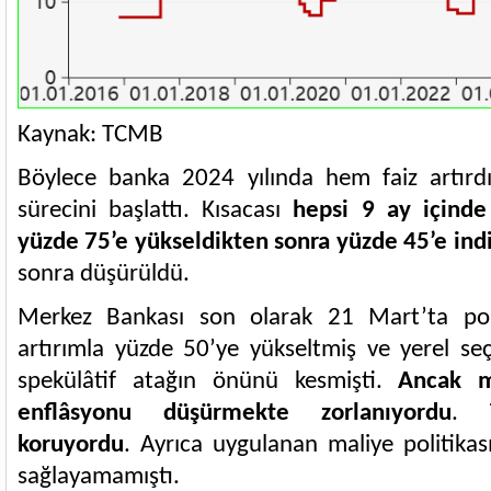
Kaynak: TCMB
Böylece banka 2024 yılında hem faiz artır
sürecini başlattı. Kısacası
hepsi 9 ay içinde 
yüzde 75’e yükseldikten sonra yüzde 45’e ind
sonra düşürüldü.
Merkez Bankası son olarak 21 Mart’ta poli
artırımla yüzde 50’ye yükseltmiş ve yerel se
spekülâtif atağın önünü kesmişti.
Ancak m
enflâsyonu düşürmekte zorlanıyordu
.
koruyordu
. Ayrıca uygulanan maliye politikas
sağlayamamıştı.