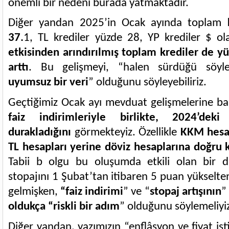
önemli bir nedeni burada yatmaktadır.
Diğer yandan 2025’in Ocak ayında toplam
37.
1, TL krediler yüzde 28, YP krediler $ o
etkisinden arındırılmış toplam krediler de y
arttı
. Bu gelişmeyi, “halen sürdüğü söyl
uyumsuz bir veri
” olduğunu söyleyebiliriz.
Geçtiğimiz Ocak ayı mevduat gelişmelerine ba
faiz indirimleriyle birlikte, 2024’de
durakladığını
görmekteyiz. Özellikle
KKM hesap
TL hesapları yerine döviz hesaplarına doğru 
Tabii b olgu bu oluşumda etkili olan bir d
stopajını 1 Şubat’tan itibaren 5 puan yükselte
gelmişken,
“faiz indirimi
” ve
“
stopaj artışının
”
oldukça “riskli bir adım
” olduğunu söylemeliyi
Diğer yandan, yazımızın “enflâsyon ve fiyat is