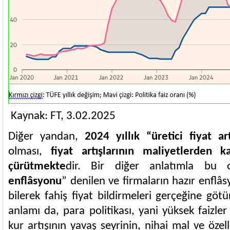
Kaynak: FT, 3.02.2025
Diğer yandan,
2024 yıllık “üretici fiyat art
olması,
fiyat artışlarının maliyetlerden k
çürütmekte
dir. Bir diğer anlatımla bu 
enflâsyonu
” denilen ve firmaların hazır enflâsyo
bilerek fahiş fiyat bildirmeleri gerçeğine göt
anlamı da, para politikası, yani yüksek faizle
kur artışının yavaş seyrinin, nihai mal ve özell