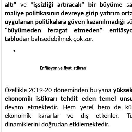
altı
” ve “
işsizliği artıracak” bir büyüme
sa
maliye politikasının devreye girip yatırım or
uygulanan politikalara güven kazanılmadığı
sü
"
büyümeden feragat etmeden" enflâsy
tablo
dan bahsedebilmek çok zor.
Enflâsyon ve fiyat istikrarı
Özellikle 2019-20 döneminden bu yana
yükse
ekonomik istikrarı tehdit eden temel unsu
devam etmektedir. Hem yerel hem de küre
ekonomik kararlar ve dış etkenler, Tür
dinamiklerini doğrudan etkilemektedir.