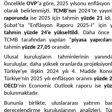
Öncelikle
OVP’
a göre, 2025 yılsonu enflâsyon
olarak belirlenmişti.
TCMB’nın
2024’te yayın
raporunda
ise 2025 için tahmin
yüzde 21
idi
Şubat’ta “Enflâsyon Raporu 2025-I” için
tahmin yüzde 24’e yükseltild
i. Daha önce d
TCMB tarafından yapılan “
piyasa yapıcılar
tahmin
yüzde 27,05
oranıdır.
Ulusal kuruluşların tahminlerinin yanınd
kuruluşlar, daha yüksek oranlarda projeksiyon
Türkiye'ye ilişkin 2024 yılı 4. Madde Kon
Türkiye’nin 2025 yılı enflâsyon oranını
yüzde 
OECD
’nin Economic Outlook raporu ise
yü
bulunmaktadır.
Bununla birlikte, uluslararası yatırım ba
derecelendirme kuruluşlarının analizleri, Tü