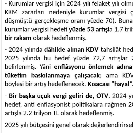
- Kurumlar vergisi için 2024 yılı felaket yılı ol
KKM zararları nedeniyle kurumlar vergisi 
düşmüştü gerçekleşme oranı yüzde 70). Buna
kurumlar vergisi hedefi
yüzde 53 artış
la 1.7 tri
bir rakam
olarak hedeflenmiş.
- 2024 yılında
dâhilde alınan KDV
tahsilât hed
2025 yılında bu hedef yüzde 72,7 artışlar 2
belirlenmiş. Yâni
enflâsyonu önlemek adına 
tüketim baskılanmaya çalışacak
; ama KDV 
böylesi bir artış hedeflenecek.
Kısacası “hayal
”
-
Bir başka uçuk vergi geliri de, ÖTV
. 2024 yı
hedef, anti enflasyonist politikalara rağmen 2
artışla 2.2 trilyon TL olarak hedeflenmiş.
2025 yılı bütçesini genel olarak değerlendirirse