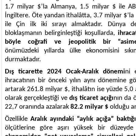
1.7 milyar $’la Almanya, 1.5 milyar $ ile AB
İngiltere. Öte yandan ithalâtta, 3.7 milyar $’la
ile Çin ilk iki sırayı almaktadır. Dünya den
bloklaşmanın belirginleştiği koşullarda,
ihraca
böyle coğrafi ve jeopolitik bir “asime
önümüzdeki yıllarda ülke ekonomisini sık
durmaktadır.
Dış ticarette 2024 Ocak-Aralık dönemi
ni 
ihracatının bir önceki yılın aynı dönemine g
artarak 261.8 milyar $, ithalâtın ise yüzde 5,0
olarak gerçekleştiği ve
dış ticaret açığı
nın da 
22,7 oranında azalarak
82.2 milyar $
olduğu an
Özellikle
Aralık ayındaki “aylık açığa” baktığ
ölçütlerine göre aşırı yüksek bir düzeyde