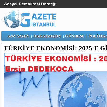
ANA SAYFA
HAKKIMIZDA
GÜNDEM
POLİTİK
|
|
|
TÜRKİYE EKONOMİSİ: 2025'E G