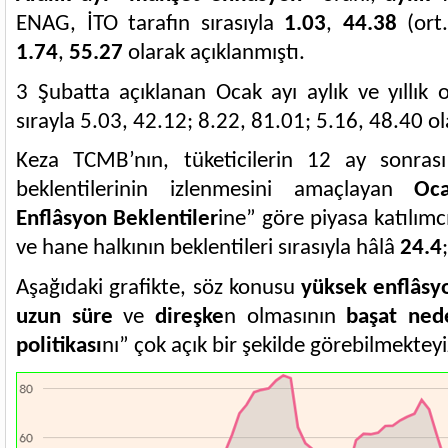
ENAG, İTO tarafın sırasıyla
1.03
,
44.38
(ort
1.74
,
55.27
olarak açıklanmıştı.
3 Şubatta açıklanan Ocak ayı aylık ve yıllık o
sırayla 5.03, 42.12; 8.22, 81.01; 5.16, 48.40 ol
Keza TCMB’nın, tüketicilerin 12 ay sonrası
beklentilerinin izlenmesini amaçlayan
Oc
Enflâsyon Beklentiler
ine” göre piyasa katılımc
ve hane halkının beklentileri sırasıyla hâlâ
24.4
Aşağıdaki grafikte, söz konusu
yüksek enflâsy
uzun süre
ve
direşke
n olmasının
başat ned
politikası
nı” çok açık bir şekilde görebilmekteyi