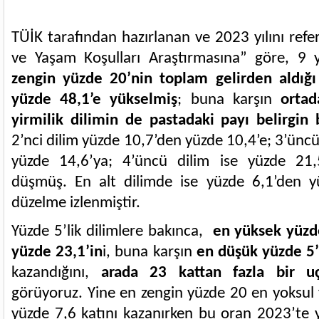
TÜİK tarafından hazırlanan ve 2023 yılını refe
ve Yaşam Koşulları Araştırmasına” göre, 9 
zengin yüzde 20’nin toplam gelirden aldığ
yüzde 48,1’e yükselmiş
; buna karşın
orta
yirmilik dilimin de pastadaki payı belirgin
2’nci dilim yüzde 10,7’den yüzde 10,4’e; 3’ünc
yüzde 14,6’ya; 4’üncü dilim ise yüzde 21,
düşmüş. En alt dilimde ise yüzde 6,1’den y
düzelme izlenmiştir.
Yüzde 5’lik dilimlere bakınca,
en yüksek yüzde
yüzde 23,1’in
i, buna karşın
en düşük yüzde 5’i
kazandığını,
arada 23 kattan fazla bir u
görüyoruz. Yine en zengin yüzde 20 en yoksul
yüzde 7,6 katını kazanırken bu oran 2023’te yü